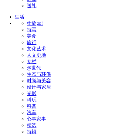
送礼
生活
壮龄go!
特写
美食
旅行
文化艺术
人文史地
专栏
@世代
生态与环保
时尚与美容
设计与家居
光影
科玩
科普
汽车
心事家事
精选
特辑