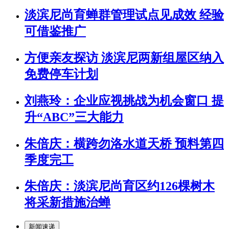
淡滨尼尚育蝉群管理试点见成效 经验
可借鉴推广
方便亲友探访 淡滨尼两新组屋区纳入
免费停车计划
刘燕玲：企业应视挑战为机会窗口 提
升“ABC”三大能力
朱倍庆：横跨勿洛水道天桥 预料第四
季度完工
朱倍庆：淡滨尼尚育区约126棵树木
将采新措施治蝉
新闻速递