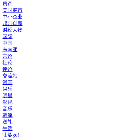
房产
美国股市
中小企业
起步创新
财经人物
国际
中国
东南亚
言论
社论
评论
交流站
漫画
娱乐
明星
影视
音乐
韩流
送礼
生活
壮龄go!