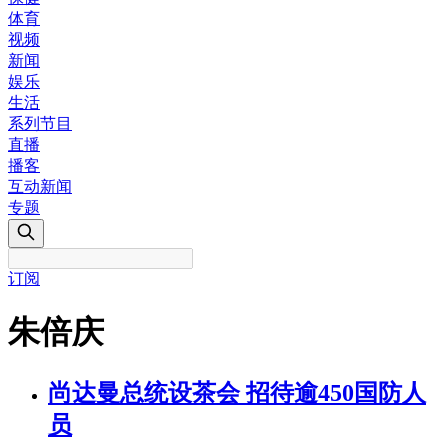
体育
视频
新闻
娱乐
生活
系列节目
直播
播客
互动新闻
专题
订阅
朱倍庆
尚达曼总统设茶会 招待逾450国防人
员