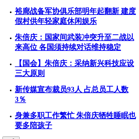
裕廊战备军协俱乐部明年起翻新 建度
假村供年轻家庭休闲娱乐
朱倍庆：国家间武装冲突升至二战以
来高位 各国须持续对话维持稳定
【国会】朱倍庆：采纳新兴科技应设
三大原则
新传媒宣布裁员93人 占总员工人数
3％
身兼多职工作繁忙 朱倍庆牺牲睡眠也
要多陪孩子