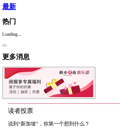
最新
热门
Loading...
更多消息