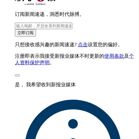
订阅新闻速递，洞悉时代脉搏。
立即订阅
只想接收感兴趣的新闻速递?
点击
设置您的偏好。
注册即表示我接受新报业媒体不时更新的
使用条款
及
个
人资料保护声明
。
是， 我希望收到新报业媒体