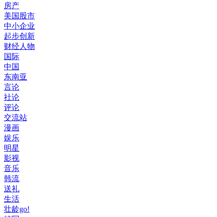
房产
美国股市
中小企业
起步创新
财经人物
国际
中国
东南亚
言论
社论
评论
交流站
漫画
娱乐
明星
影视
音乐
韩流
送礼
生活
壮龄go!