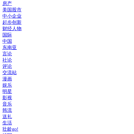
房产
美国股市
中小企业
起步创新
财经人物
国际
中国
东南亚
言论
社论
评论
交流站
漫画
娱乐
明星
影视
音乐
韩流
送礼
生活
壮龄go!