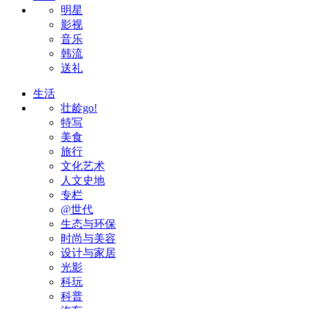
明星
影视
音乐
韩流
送礼
生活
壮龄go!
特写
美食
旅行
文化艺术
人文史地
专栏
@世代
生态与环保
时尚与美容
设计与家居
光影
科玩
科普