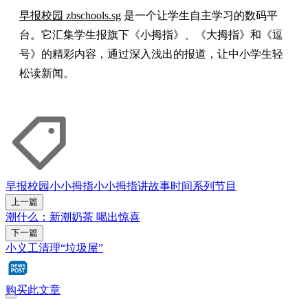
早报校园 zbschools.sg
是一个让学生自主学习的数码平
台。它汇集学生报旗下《小拇指》、《大拇指》和《逗
号》的精彩内容，通过深入浅出的报道，让中小学生轻
松读新闻。
早报校园
小小拇指
小小拇指讲故事时间
系列节目
上一篇
潮什么：新潮奶茶 喝出惊喜
下一篇
小义工清理“垃圾屋”
购买此文章