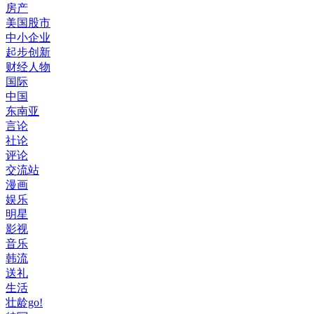
房产
美国股市
中小企业
起步创新
财经人物
国际
中国
东南亚
言论
社论
评论
交流站
漫画
娱乐
明星
影视
音乐
韩流
送礼
生活
壮龄go!