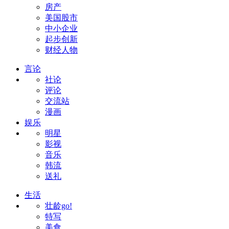
房产
美国股市
中小企业
起步创新
财经人物
言论
社论
评论
交流站
漫画
娱乐
明星
影视
音乐
韩流
送礼
生活
壮龄go!
特写
美食