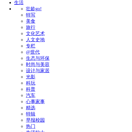
生活
壮龄go!
特写
美食
旅行
文化艺术
人文史地
专栏
@世代
生态与环保
时尚与美容
设计与家居
光影
科玩
科普
汽车
心事家事
精选
特辑
早报校园
热门