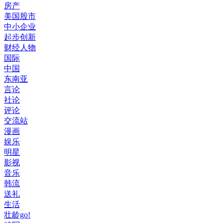
房产
美国股市
中小企业
起步创新
财经人物
国际
中国
东南亚
言论
社论
评论
交流站
漫画
娱乐
明星
影视
音乐
韩流
送礼
生活
壮龄go!