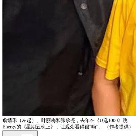
詹靖禾（左起）、叶丽梅和张承尧，去年在《U选1000》跳
Energy的《星期五晚上》，让观众看得很“嗨”。 （作者提供）