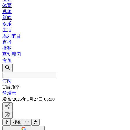
体育
视频
新闻
娱乐
生活
系列节目
直播
播客
互动新闻
专题
订阅
U游频率
詹靖禾
发布
/
2025年1月27日 05:00
小
标准
中
大