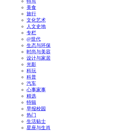
特写
美食
旅行
文化艺术
人文史地
专栏
@世代
生态与环保
时尚与美容
设计与家居
光影
科玩
科普
汽车
心事家事
精选
特辑
早报校园
热门
生活贴士
星座与生肖