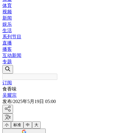
体育
视频
新闻
娱乐
生活
系列节目
直播
播客
互动新闻
专题
订阅
食香味
吴耀宗
发布
/
2025年5月19日 05:00
小
标准
中
大