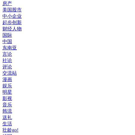
房产
美国股市
中小企业
起步创新
财经人物
国际
中国
东南亚
言论
社论
评论
交流站
漫画
娱乐
明星
影视
音乐
韩流
送礼
生活
壮龄go!