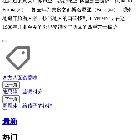
在到过的意大利城市里，我都吃上“四重芝士披萨”（Quattro
Formaggi）。如去年到美食之都博洛尼亚（Bologna），我特
地避开旅游人潮，按当地人的口碑找到“Il Veliero”，在这自
1988年开业至今的邻里餐馆吃了两回的四重芝士披萨。
四方八面
食香味
上一篇
陆思婷：蓝调时分
下一篇
周雁冰：给孩子的祝福
最新
热门