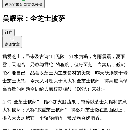
设为谷歌新闻首选来源
吴耀宗：全芝士披萨
订户
赠阅文章
我爱芝士，虽未及古诗“山无陵，江水为竭，冬雨震震，夏雨
雪，天地合，乃敢与君绝”的程度，但每至芝士专卖店，必沉
沦不能自已；品尝以芝士为主要食材的美馔，昨天既溺饮于瑞
士芝士火锅，今天又可埋头于意大利全芝士披萨，将高脂高钠
高热量的问题全抛给去氧核糖核酸（DNA）来处理。
所谓“全芝士披萨”，指不加火腿蔬果，纯粹以芝士为馅料的意
大利披萨；又称“多重芝士披萨”，将数种芝士撒在圆面团上，
推入大火炉烤它一个辗转缠绵，散发融合奶脂香。