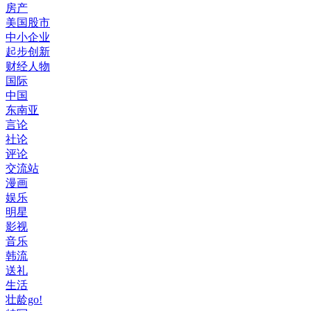
房产
美国股市
中小企业
起步创新
财经人物
国际
中国
东南亚
言论
社论
评论
交流站
漫画
娱乐
明星
影视
音乐
韩流
送礼
生活
壮龄go!