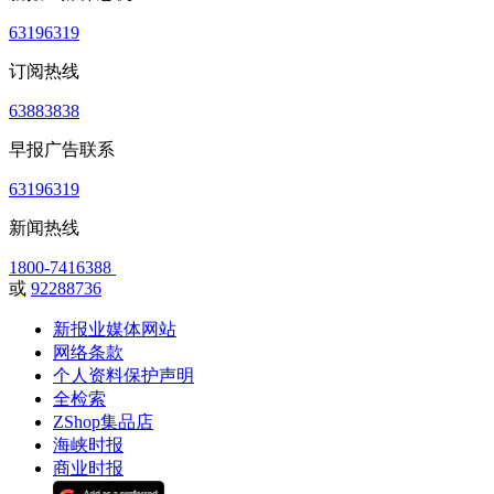
63196319
订阅热线
63883838
早报广告联系
63196319
新闻热线
1800-7416388
或
92288736
新报业媒体网站
网络条款
个人资料保护声明
全检索
ZShop集品店
海峡时报
商业时报