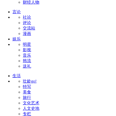
财经人物
言论
社论
评论
交流站
漫画
娱乐
明星
影视
音乐
韩流
送礼
生活
壮龄go!
特写
美食
旅行
文化艺术
人文史地
专栏