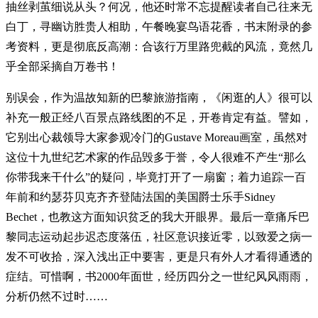
抽丝剥茧细说从头？何况，他还时常不忘提醒读者自己往来无
白丁，寻幽访胜贵人相助，午餐晚宴鸟语花香，书末附录的参
考资料，更是彻底反高潮：合该行万里路兜截的风流，竟然几
乎全部采摘自万卷书！
别误会，作为温故知新的巴黎旅游指南，《闲逛的人》很可以
补充一般正经八百景点路线图的不足，开卷肯定有益。譬如，
它别出心裁领导大家参观冷门的Gustave Moreau画室，虽然对
这位十九世纪艺术家的作品毁多于誉，令人很难不产生“那么
你带我来干什么”的疑问，毕竟打开了一扇窗；着力追踪一百
年前和约瑟芬贝克齐齐登陆法国的美国爵士乐手Sidney
Bechet，也教这方面知识贫乏的我大开眼界。最后一章痛斥巴
黎同志运动起步迟态度落伍，社区意识接近零，以致爱之病一
发不可收拾，深入浅出正中要害，更是只有外人才看得通透的
症结。可惜啊，书2000年面世，经历四分之一世纪风风雨雨，
分析仍然不过时……