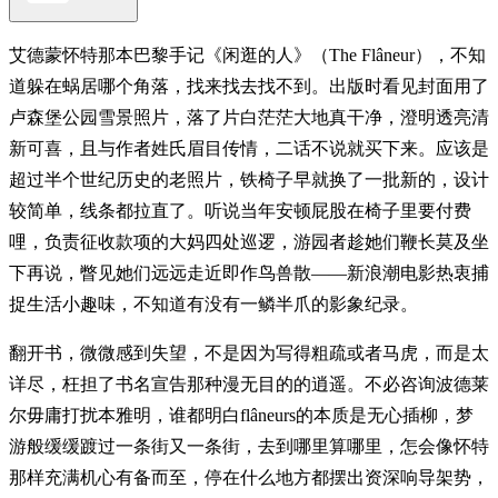
艾德蒙怀特那本巴黎手记《闲逛的人》（The Flâneur），不知
道躲在蜗居哪个角落，找来找去找不到。出版时看见封面用了
卢森堡公园雪景照片，落了片白茫茫大地真干净，澄明透亮清
新可喜，且与作者姓氏眉目传情，二话不说就买下来。应该是
超过半个世纪历史的老照片，铁椅子早就换了一批新的，设计
较简单，线条都拉直了。听说当年安顿屁股在椅子里要付费
哩，负责征收款项的大妈四处巡逻，游园者趁她们鞭长莫及坐
下再说，瞥见她们远远走近即作鸟兽散——新浪潮电影热衷捕
捉生活小趣味，不知道有没有一鳞半爪的影象纪录。
翻开书，微微感到失望，不是因为写得粗疏或者马虎，而是太
详尽，枉担了书名宣告那种漫无目的的逍遥。不必咨询波德莱
尔毋庸打扰本雅明，谁都明白flâneurs的本质是无心插柳，梦
游般缓缓踱过一条街又一条街，去到哪里算哪里，怎会像怀特
那样充满机心有备而至，停在什么地方都摆出资深响导架势，