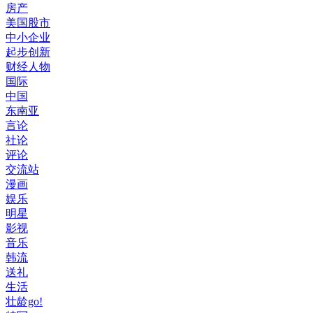
房产
美国股市
中小企业
起步创新
财经人物
国际
中国
东南亚
言论
社论
评论
交流站
漫画
娱乐
明星
影视
音乐
韩流
送礼
生活
壮龄go!