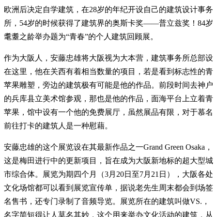
欧洲后决定自学建筑，在28岁的年纪开设自己的建筑设计事务
所，54岁的时候获得了建筑界的奥斯卡奖——普立兹奖！84岁
耄耋之龄举办题为“青春”的个人建筑回顾展。
作为大阪人，安藤忠雄将大阪视为大本营，建筑事务所总部设
在这里，他在关西有着相当数量的项目，若是看到标志性的青
苹果雕塑，旁边的建筑极有可能是他的作品。前段时间去神户
的兵库县立美术馆参观，那也是他的作品，面海平台上立着青
苹果，馆中设有一个他的免费展厅，虽然展品有限，对于慕名
前往打卡的建筑人是一种慰藉。
安藤忠雄的这个展览设在其最新作品之一Grand Green Osaka，
这是梅田进行中的更新项目，旨在成为大阪新地标的超大型城
市综合体。展览为期四个月（3月20日至7月21日），大阪各处
文化场馆都可以看到展览宣传单，据说老先生周末都会到场签
名售书，还专门录制了音频导览。展览所在的建筑叫做VS.，
名字简短得让人莫名其妙，这个用来举办文化活动的建筑，从