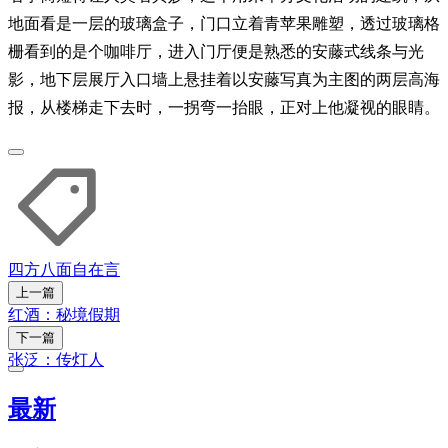
地面看是一层的玻璃盒子，门口立着青苹果雕塑，透过玻璃格
栅看到的是个咖啡厅，进入门厅便是熟悉的安藤式线条与光
影，地下层展厅入口墙上悬挂着以安藤写真为主图的两层高海
报，从楼梯走下去时，一拐弯一抬眼，正对上他凝视的眼睛。
四方八面
自在言
上一篇
红酒：秘境假期
下一篇
张泛：传灯人
最新