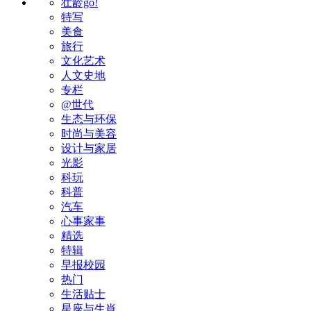
壮龄go!
特写
美食
旅行
文化艺术
人文史地
专栏
@世代
生态与环保
时尚与美容
设计与家居
光影
科玩
科普
汽车
心事家事
精选
特辑
早报校园
热门
生活贴士
星座与生肖