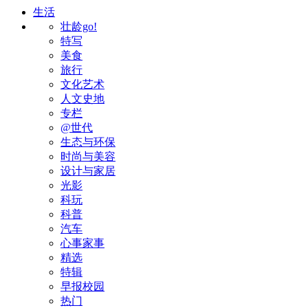
生活
壮龄go!
特写
美食
旅行
文化艺术
人文史地
专栏
@世代
生态与环保
时尚与美容
设计与家居
光影
科玩
科普
汽车
心事家事
精选
特辑
早报校园
热门