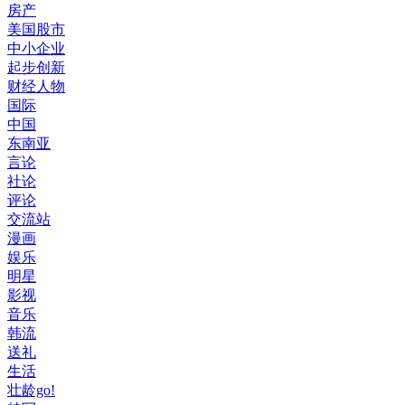
房产
美国股市
中小企业
起步创新
财经人物
国际
中国
东南亚
言论
社论
评论
交流站
漫画
娱乐
明星
影视
音乐
韩流
送礼
生活
壮龄go!