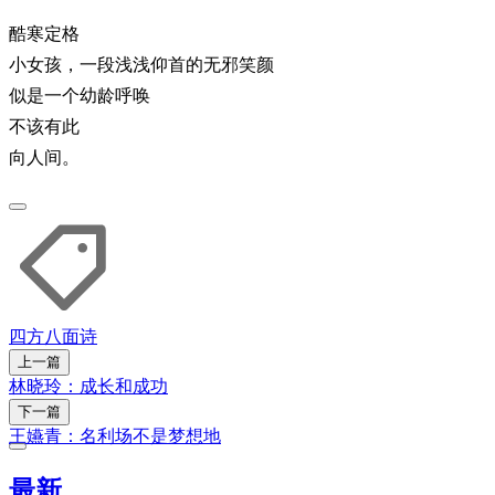
酷寒定格
小女孩，一段浅浅仰首的无邪笑颜
似是一个幼龄呼唤
不该有此
向人间。
四方八面
诗
上一篇
林晓玲：成长和成功
下一篇
王嬿青：名利场不是梦想地
最新