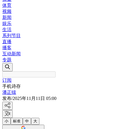
体育
视频
新闻
娱乐
生活
系列节目
直播
播客
互动新闻
专题
订阅
手机诗存
潘正镭
发布
/
2025年11月11日 05:00
小
标准
中
大