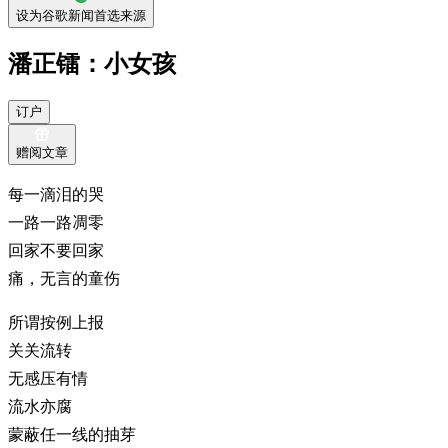
设为谷歌新闻首选来源
潘正镭：小女孩
订户
赠阅文章
每一滴泪的哭
一路一路凋零
回家不要回家
痛，无言的童伤
所谓按例上报
关关流转
无感压有情
流水亦腐
蒙蔽任一线的抽芽