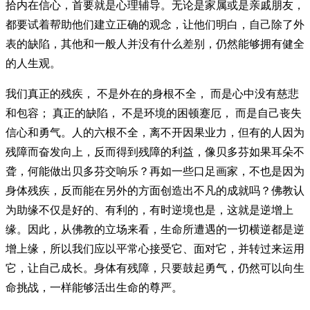
拾内在信心，首要就是心理辅导。无论是家属或是亲戚朋友，
都要试着帮助他们建立正确的观念，让他们明白，自己除了外
表的缺陷，其他和一般人并没有什么差别，仍然能够拥有健全
的人生观。
我们真正的残疾， 不是外在的身根不全， 而是心中没有慈悲
和包容； 真正的缺陷， 不是环境的困顿蹇厄， 而是自己丧失
信心和勇气。人的六根不全，离不开因果业力，但有的人因为
残障而奋发向上，反而得到残障的利益，像贝多芬如果耳朵不
聋，何能做出贝多芬交响乐？再如一些口足画家，不也是因为
身体残疾，反而能在另外的方面创造出不凡的成就吗？佛教认
为助缘不仅是好的、有利的，有时逆境也是，这就是逆增上
缘。因此，从佛教的立场来看，生命所遭遇的一切横逆都是逆
增上缘，所以我们应以平常心接受它、面对它，并转过来运用
它，让自己成长。身体有残障，只要鼓起勇气，仍然可以向生
命挑战，一样能够活出生命的尊严。