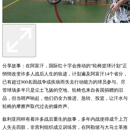
分享故事：在阿富汗，国际红十字会推动的“轮椅篮球计划”正
悄悄改变许多人战后人生的轨迹，计划遍及阿富汗14个省分，
已有超过900名因战争或疾病而失去行动能力的球员参与。尽
管球场多半只是尘土飞扬的空地、轮椅也来自各国捐赠的旧
品，但当哨声响起，他们仍全力推进、急转、投篮，让汗水与
轮椅的摩擦声取代过去的爆炸声。
叙利亚同样有着许多战后重生的故事，多年内战使得成千上万
人失去四肢，非营利组织成立训练营，在阿勒坡与大马士革推