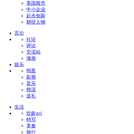
美国股市
中小企业
起步创新
财经人物
言论
社论
评论
交流站
漫画
娱乐
明星
影视
音乐
韩流
送礼
生活
壮龄go!
特写
美食
旅行