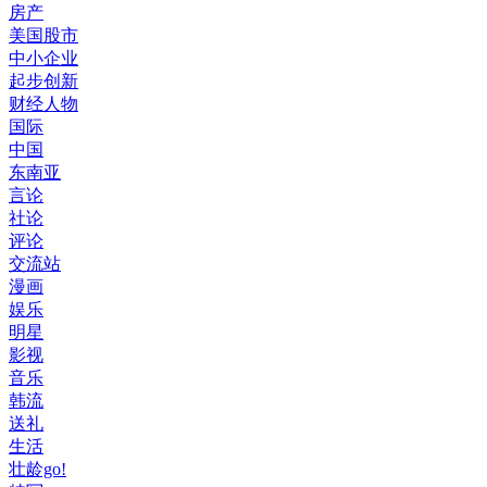
房产
美国股市
中小企业
起步创新
财经人物
国际
中国
东南亚
言论
社论
评论
交流站
漫画
娱乐
明星
影视
音乐
韩流
送礼
生活
壮龄go!