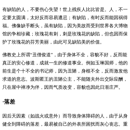
有缺陷的人，不要伤心失望！世上残疾人比比皆是。人，不一
定要太圆满，太好反而容易遭忌；有缺陷，有时反而能因祸得
福。佛像缺手断头，虽有缺陷，因为美故而受到世界各大博物
馆的争相珍藏；玫瑰花有刺，刺是玫瑰花的缺陷，但也因而保
护了玫瑰花的芬芳美丽，由此可见缺陷美的价值。
佛教史上所谓“丑僧俊道”，由于身体不全，容貌不好，反而能
真正的安心修道，成就一生的修道事业。例如玉琳国师，他的
前生是个十不全的书记师，因为丑陋，身根不全，反而激发他
求道的意志。波斯匿王的丑陋公主，不能随夫外出交际应酬，
只在屋中禅净为伴，因而气质改变，容貌也因此日渐庄严。
·落差
因后天因素（如战火或意外）而导致身体障碍的人，由于从身
健全到障碍的落差，最易被自己的外表所困扰而灰心丧志。重