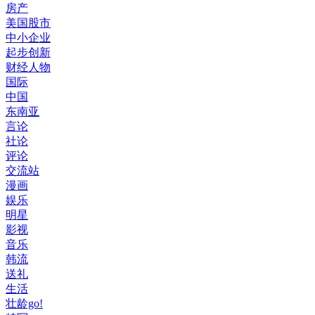
房产
美国股市
中小企业
起步创新
财经人物
国际
中国
东南亚
言论
社论
评论
交流站
漫画
娱乐
明星
影视
音乐
韩流
送礼
生活
壮龄go!