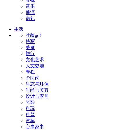
影视
音乐
韩流
送礼
生活
壮龄go!
特写
美食
旅行
文化艺术
人文史地
专栏
@世代
生态与环保
时尚与美容
设计与家居
光影
科玩
科普
汽车
心事家事