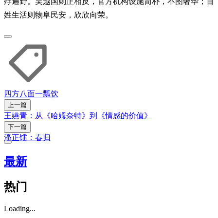
殍遍野。吴越国则正相反，官方机构设施简朴，不图奢华；百
姓生活则物阜民安，欣欣向荣。
四方八面
一瓢饮
上一篇
王嬿青：从《哈姆奈特》到《情感的价值》
下一篇
潘正镭：春归
最新
热门
Loading...