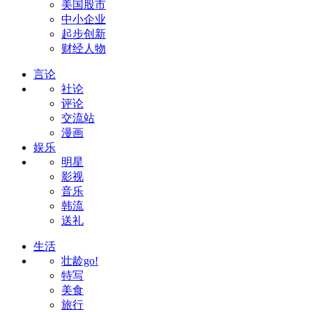
美国股市
中小企业
起步创新
财经人物
言论
社论
评论
交流站
漫画
娱乐
明星
影视
音乐
韩流
送礼
生活
壮龄go!
特写
美食
旅行