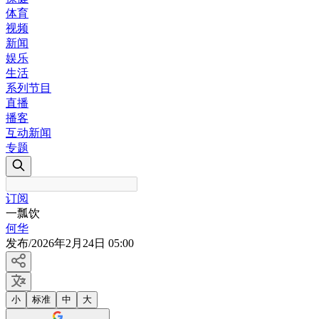
体育
视频
新闻
娱乐
生活
系列节目
直播
播客
互动新闻
专题
订阅
一瓢饮
何华
发布
/
2026年2月24日 05:00
小
标准
中
大