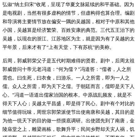
弘俶“纳土归宋”收尾，呈现了华夏文脉延续的和平基础。因为
是电视剧，当然有很多虚构的情节，但虚构得也算合理。编剧
和导演将主要情节放在偏安一隅的吴越国，相对于中原和其他
小国，吴越算是经济繁荣、百姓安康的典范。三代五王治下的
吴越，以现在的浙江、江苏地区为主，就是因为有了吴越的太
平年景，后来才有了“上有天堂，下有苏杭”的美称。
后周，郭威郭荣父子是五代时期难得的贤君。剧中，后周太祖
郭威曾问十帝元老冯道：“何为儒？”冯道答：“儒者，人之所
需也。曰生死，曰衣食，曰游乐。一人之所需，即为一人之
儒。众人之所需，即为天下之儒。于朝廷而言，儒即是天下人
心。”冯道一语道出儒家治国的根本。中原战乱频发，就是不
得天下人心；吴越太平昌盛，即是得了民心。剧中有个对比的
细节值得玩味，周世宗郭荣派使节出使南唐和吴越，其目的是
为他一统天下的目的做一些摸底调研。出使团先到了南唐，金
陵庙堂之上，雕梁画栋，歌舞升平；民间乡野却天灾人祸，饥