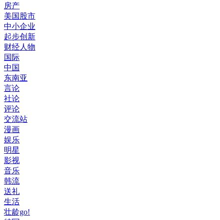
房产
美国股市
中小企业
起步创新
财经人物
国际
中国
东南亚
言论
社论
评论
交流站
漫画
娱乐
明星
影视
音乐
韩流
送礼
生活
壮龄go!