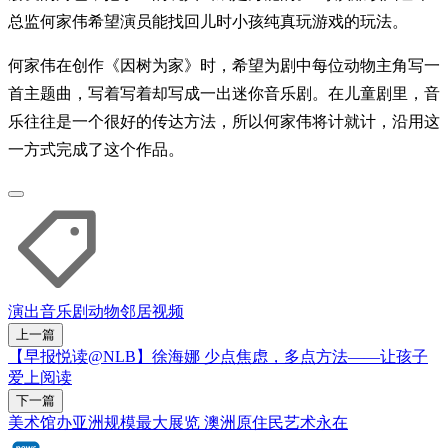
总监何家伟希望演员能找回儿时小孩纯真玩游戏的玩法。
何家伟在创作《因树为家》时，希望为剧中每位动物主角写一
首主题曲，写着写着却写成一出迷你音乐剧。在儿童剧里，音
乐往往是一个很好的传达方法，所以何家伟将计就计，沿用这
一方式完成了这个作品。
演出
音乐剧
动物
邻居
视频
上一篇
【早报悦读@NLB】徐海娜 少点焦虑，多点方法——让孩子
爱上阅读
下一篇
美术馆办亚洲规模最大展览 澳洲原住民艺术永在