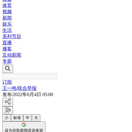
体育
视频
新闻
娱乐
生活
系列节目
直播
播客
互动新闻
专题
订阅
王一鸣
/
联合早报
发布
/
2022年6月4日 05:00
小
标准
中
大
设为谷歌新闻首选来源