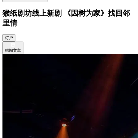
猴纸剧坊线上新剧 《因树为家》找回邻
里情
订户
赠阅文章