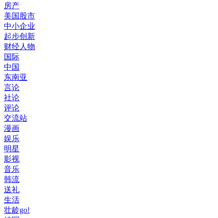
房产
美国股市
中小企业
起步创新
财经人物
国际
中国
东南亚
言论
社论
评论
交流站
漫画
娱乐
明星
影视
音乐
韩流
送礼
生活
壮龄go!