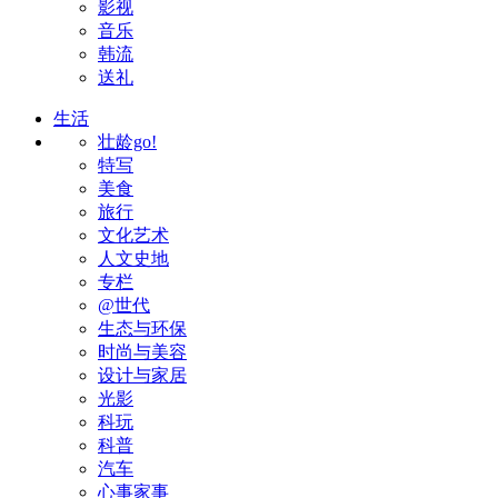
影视
音乐
韩流
送礼
生活
壮龄go!
特写
美食
旅行
文化艺术
人文史地
专栏
@世代
生态与环保
时尚与美容
设计与家居
光影
科玩
科普
汽车
心事家事