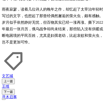
雨夜寂寥，读着几位诗人的晚年之作，却忆起了太宰治年轻时
写过的文字，也想起了那曾经偶然邂逅的萤火虫，颇有感触。
岁月似乎依然静好无忧，但百物其实已经一涨再涨。撕下2022
年最后一张月历，俄乌战争却尚未结束，那些陷入没有供暖或
断电困境的平民百姓，尤其是妇孺老幼，比起哀蚊和萤火虫，
岂不是更加可怜。
文艺城
上一篇
王维
下一篇
寻木启事