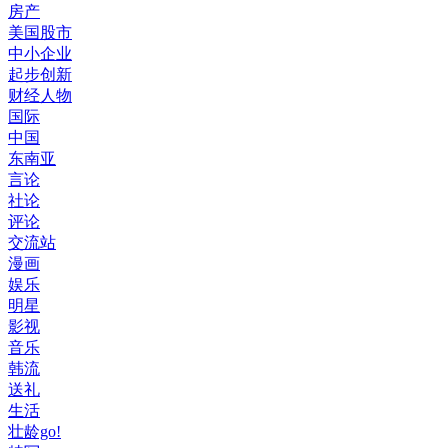
房产
美国股市
中小企业
起步创新
财经人物
国际
中国
东南亚
言论
社论
评论
交流站
漫画
娱乐
明星
影视
音乐
韩流
送礼
生活
壮龄go!