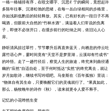
一格一格铺排有序，在咬文嚼字、沉思彳亍的瞬间，竟想起许
多陈年往事。沉潜松弛的思绪，在每一丛白绿相间的步格里，
亦如浅斟低酌后的轻轻释放。其实，已有好长的一段日子不再
喝酒，但眼前大自然的“竹林水酒”，满溢着人们常说的负离
子，即便不必张开口，在缓步前行的吐纳之间，依旧沁人心
扉。
静听清风掠过翠竹，节节攀升后再直奔蓝天，向栖息的停云吐
露竹语心声，霎时间竟有“天堂不是梦里湖，云溪却有竹成书”
的吟悟。走了一趟竹径后，察觉人生的旅途，终究来到曲径通
幽的“应然”自适自处，至于何时抵达“实然”的终究离去，就让
岁月如歌诗，继续书写吟唱吧。马奎斯在《百年孤独》里说：
“物体自有其生命，只要唤醒它们的灵魂就行了。”果真如此，
那么，杨牧晚年的诗作《秋》，读来就更令人爱不释手。
记忆的小花哗然生变