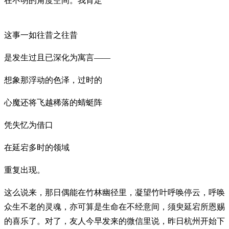
在不明的角度空间。我肯定
这事一如往昔之往昔
是发生过且已深化为寓言——
想象那浮动的色泽，过时的
心魔还将飞越稀落的蜻蜓阵
凭失忆为借口
在延宕多时的领域
重复出现。
这么说来，那日偶能在竹林幽径里，凝望竹叶呼唤停云，呼唤
众生不老的灵魂，亦可算是生命在不经意间，须臾延宕所恩赐
的喜乐了。对了，友人今早发来的微信里说，昨日杭州开始下