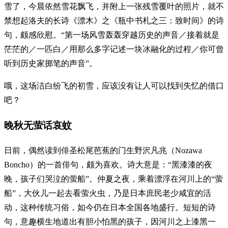
雪了，今晨依然雪花飘飞，并附上一张残雪覆叶的照片，就不
禁想起洛夫的长诗《漂木》之《瓶中书札之三：致时间》的诗
句，颇感欣慰。“第一场风雪轰轰穿越历史的声音／接着就是
茫茫的／一匹白／用那么多字记述一块冰融化的过程／你可曾
听到历史家掷笔的声音”。
哦，这场洁白纷飞的初雪，应该没有让人可以找到失忆的借口
吧？
晚秋无萤话哀蚊
日前，偶然读到俳圣松尾芭蕉的门生野沢凡兆（Nozawa
Boncho）的一首俳句，颇为喜欢。诗大意是：“黑漆漆的夜
晚，孩子们哭泣的萤船”。仲夏之夜，乘着漂浮在河川上的“萤
船”，大伙儿一起去看萤火虫，乃是日本庶民老少咸宜的活
动，这种传统习俗，如今仍在日本全国各地盛行。短短的诗
句，意趣横生地道出有胆小怕黑的孩子，因河川之上漆黑一