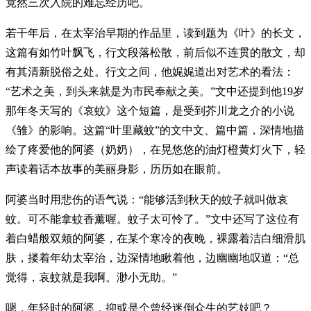
竟然三次入院的难忘经历吧。
若干年后，在太宰治早期的作品里，读到题为《叶》的长文，
这篇有如竹叶飘飞，行文段落松散，前后似不连贯的散文，却
有其清新脱俗之处。行文之间，他娓娓道出对艺术的看法：
“艺术之美，到头来就是为市民奉献之美。”文中还提到他19岁
那年冬天写的《哀蚊》这个短篇，是受到芥川龙之介的小说
《雏》的影响。这篇“叶里藏蚊”的文中文、篇中篇，深情地描
绘了疼爱他的阿婆（奶奶），在晃悠悠的油灯橙黄灯火下，轻
声读着话本故事的美丽身影，历历如在眼前。
阿婆当时用悲伤的语气说：“能够活到秋天的蚊子就叫做哀
蚊。可不能拿蚊香薰喔。蚊子太可怜了。”文中还写了这位有
着白蜡般双颊的阿婆，在某个寒冷的夜晚，裸露着洁白细滑肌
肤，搂着年幼太宰治，边深情地瞅着他，边幽幽地叹道：“总
觉得，哀蚊就是我啊。渺小无助。”
嗯，年轻时的阿婆，抑或是个曾经迷倒众生的艺妓吧？