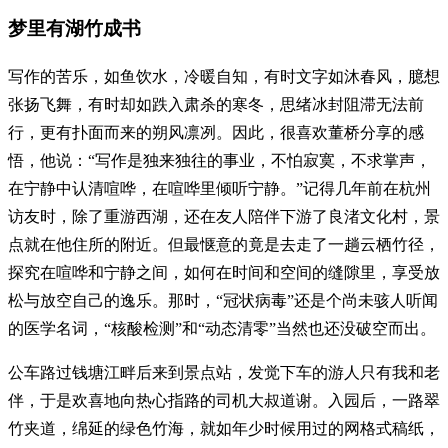
梦里有湖竹成书
写作的苦乐，如鱼饮水，冷暖自知，有时文字如沐春风，臆想
张扬飞舞，有时却如跌入肃杀的寒冬，思绪冰封阻滞无法前
行，更有扑面而来的朔风凛冽。因此，很喜欢董桥分享的感
悟，他说：“写作是独来独往的事业，不怕寂寞，不求掌声，
在宁静中认清喧哗，在喧哗里倾听宁静。”记得几年前在杭州
访友时，除了重游西湖，还在友人陪伴下游了良渚文化村，景
点就在他住所的附近。但最惬意的竟是去走了一趟云栖竹径，
探究在喧哗和宁静之间，如何在时间和空间的缝隙里，享受放
松与放空自己的逸乐。那时，“冠状病毒”还是个尚未骇人听闻
的医学名词，“核酸检测”和“动态清零”当然也还没破空而出。
公车路过钱塘江畔后来到景点站，发觉下车的游人只有我和老
伴，于是欢喜地向热心指路的司机大叔道谢。入园后，一路翠
竹夹道，绵延的绿色竹海，就如年少时候用过的网格式稿纸，