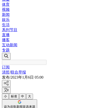
体育
视频
新闻
娱乐
生活
系列节目
直播
播客
互动新闻
专题
订阅
清哲
/
联合早报
发布
/
2023年1月6日 05:00
小
标准
中
大
设为谷歌新闻首选来源