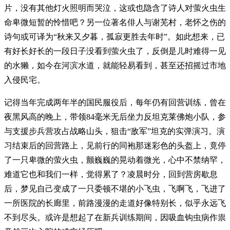
片，没有其他灯火照明而哭泣，这或也隐含了诗人对萤火虫生
命卑微短暂的怜惜吧？另一位著名俳人与谢芜村，老怀之伤的
诗句或可译为“秋来又夕暮，孤寂更胜去年时”。如此想来，已
有好长好长的一段日子没看到萤火虫了，反倒是儿时难得一见
的水獭，如今在河滨水道，就能轻易看到，甚至还招摇过市地
入侵民宅。
记得当年完成两年半的国民服役后，每年仍有回营训练，曾在
夜黑风高的晚上，带领84毫米无后坐力反坦克莱佛炮小队，参
与支援步兵营攻占战略山头，狙击“敌军”坦克的实弹演习。演
习结束后的回营路上，见前行的同袍那迷彩色的头盔上，竟停
了一只卑微的萤火虫，颤巍巍的晃动着微光，心中不禁纳罕，
难道它也和我们一样，觉得累了？凌晨时分，回到营房歇息
后，梦见自己变成了一只委顿不堪的小飞虫，飞啊飞，飞进了
一所医院的长廊里，前路漫漫的走道好像特别长，似乎永远飞
不到尽头。或许是想起了在新兵训练期间，因吸血钩虫病作祟