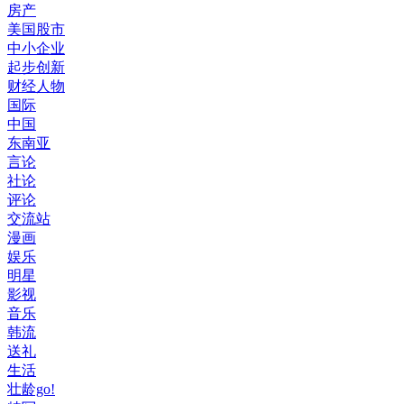
房产
美国股市
中小企业
起步创新
财经人物
国际
中国
东南亚
言论
社论
评论
交流站
漫画
娱乐
明星
影视
音乐
韩流
送礼
生活
壮龄go!