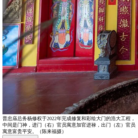
普忠庙总务杨修权于2022年完成修复和彩绘大门的浩大工程，
中间是门神，进门（右）官员寓意加官进禄，出门（左）官员
寓意富贵平安。（陈来福摄）