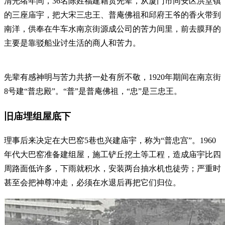
清光绪年间，36名陈姓福建籍贯先辈，从厦门市同安区洪堂镇
的三座庙宇，把大宋三忠王、普庵佛祖和邱府王爷的香火带到
南洋，供奉在牛车水南京街源成公司的苦力间里，前去膜拜的
主要是靠驳船业讨生活的商人和苦力。
先辈有感神明与苦力共挤一处有所不敬，1920年期间在南京街
8号建“普忠殿”。“普”是普庵佛祖，“忠”是三忠王。
旧庙埋组屋底下
理事后来决定在大巴窑5巷也兴建庙宇，称为“普忠宫”。1960
年代大巴窑准备建组屋，施工铲丘挖土等工程，造成庙宇比四
周路面低许多，下雨就积水，安装两台抽水机也徒劳；严重时
甚至会把神尊冲走，必须在水退后再把它们归位。