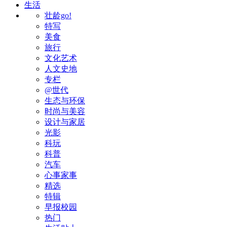
生活
壮龄go!
特写
美食
旅行
文化艺术
人文史地
专栏
@世代
生态与环保
时尚与美容
设计与家居
光影
科玩
科普
汽车
心事家事
精选
特辑
早报校园
热门