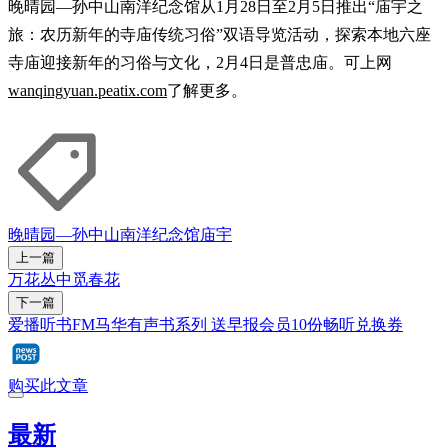
晚晴园—孙中山南洋纪念馆从1月28日至2月5日推出“庙宇之
旅：农历新年的寺庙传统习俗”双语导览活动，探索本地六座
寺庙迎接新年的习俗与文化，2月4日是普忠庙。可上网
wanqingyuan.peatix.com
了解更多。
晚晴园—孙中山南洋纪念馆
庙宇
上一篇
万花丛中觅春花
下一篇
爱播听书FM马华有声书系列 送早报会员10份畅听兑换券
购买此文章
最新