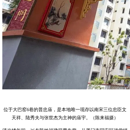
位于大巴窑6巷的普忠庙，是本地唯一现存以南宋三位忠臣文
天祥、陆秀夫与张世杰为主神的庙宇。（陈来福摄）