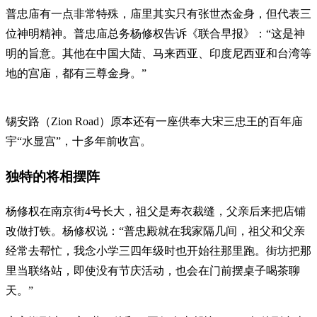
普忠庙有一点非常特殊，庙里其实只有张世杰金身，但代表三
位神明精神。普忠庙总务杨修权告诉《联合早报》：“这是神
明的旨意。其他在中国大陆、马来西亚、印度尼西亚和台湾等
地的宫庙，都有三尊金身。”
锡安路（Zion Road）原本还有一座供奉大宋三忠王的百年庙
宇“水显宫”，十多年前收宫。
独特的将相摆阵
杨修权在南京街4号长大，祖父是寿衣裁缝，父亲后来把店铺
改做打铁。杨修权说：“普忠殿就在我家隔几间，祖父和父亲
经常去帮忙，我念小学三四年级时也开始往那里跑。街坊把那
里当联络站，即使没有节庆活动，也会在门前摆桌子喝茶聊
天。”