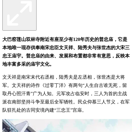
大巴窑莲山双林寺附近有座至少有120年历史的普忠庙，它是
本地唯一现存供奉南宋忠臣文天祥、陆秀夫与张世杰的大宋三
忠王庙宇。普忠庙的由来、发展和布置都非常有意思，反映本
地丰富多采的庙宇文化。
文天祥是南宋末代右丞相，陆秀夫是左丞相，张世杰是大将
军。文天祥的诗作《过零丁洋》有两句“人生自古谁无死，留
取丹心照汗青”广为人知。元军攻占临安时，三人为首的主战
派在南部坚持斗争至最后全军牺牲。民众仰慕三人节义，在军
队驻扎处的古同安境内建“三忠王”宫庙。