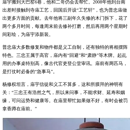
庙宇搬到大巴窑6巷，他和二哥仍会去帮忙。2008年他到台南
出差时接触到寺庙工艺，回国后开设“工艺轩”，也为普忠庙做
出更多方面的贡献。去年他将三副年久失修的木门拆下，花了
两个多月时间，每逢周末前去修补打磨，然后再用两个星期时
间彩绘，为庙宇添新装。
普忠庙大多数修复和物件都是义工自制，还有独特的将相摆阵
特色。三忠王属于高官，庙内有“回避”和“肃静”等木牌。起乩
用的办事桌特别高，像古代官吏登公堂审讯。庙前有两匹马，
是打仗时必备的“急事马”。
杨修权坦言，庙宇信徒和义工不算多，这和所膜拜的神明有
关：“三忠王有浩然之气，所以来问事，不能求财、延寿和姻
缘，可问运势和健康等。在庙里帮忙如果做不好，有时会被罚
拿香蹲在庙前。”