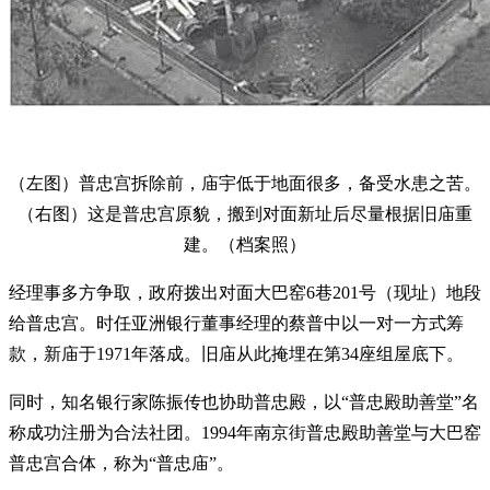
（左图）普忠宫拆除前，庙宇低于地面很多，备受水患之苦。
（右图）这是普忠宫原貌，搬到对面新址后尽量根据旧庙重
建。（档案照）
经理事多方争取，政府拨出对面大巴窑6巷201号（现址）地段
给普忠宫。时任亚洲银行董事经理的蔡普中以一对一方式筹
款，新庙于1971年落成。旧庙从此掩埋在第34座组屋底下。
同时，知名银行家陈振传也协助普忠殿，以“普忠殿助善堂”名
称成功注册为合法社团。1994年南京街普忠殿助善堂与大巴窑
普忠宫合体，称为“普忠庙”。