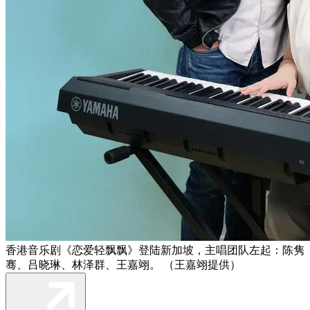
香港音乐剧《恋爱轻飘飘》登陆新加坡，主唱团队左起：陈隽
骞、吕晓琳、林泽群、王嘉翊。 （王嘉翊提供）