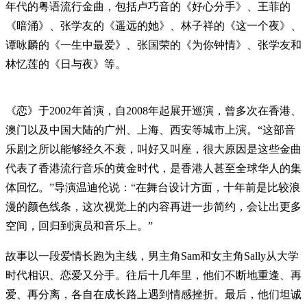
年代的粤语流行金曲，包括卢巧音的《好心分手》、王菲的
《暗涌》、张学友的《遥远的她》、林子祥的《这一个夜》、
谭咏麟的《一生中最爱》、张国荣的《为你钟情》、张学友和
林忆莲的《日与夜》等。
《恋》于2002年首演，自2008年起展开巡演，曾多次在香港、
澳门以及中国大陆的广州、上海、西安等城市上演。“这部音
乐剧之所以能够经久不衰，叫好又叫座，很大原因是这些金曲
代表了香港流行音乐的黄金时代，是香港人甚至全球华人的集
体回忆。”导演温迪伦说：“在舞台设计方面，十年前是比较浪
漫的颜色线条，这次视觉上的内容再进一步简约，会让出更多
空间，回归到演员和音乐上。”
故事以一段爱情长跑为主线，男主角Sam和女主角Sally从大学
时代相识、恋爱又分手。往后十几年里，他们不断地重逢、再
爱、再分离，各自在成长路上遇到情感挫折。最后，他们坦诚