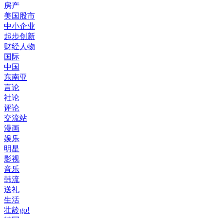
房产
美国股市
中小企业
起步创新
财经人物
国际
中国
东南亚
言论
社论
评论
交流站
漫画
娱乐
明星
影视
音乐
韩流
送礼
生活
壮龄go!