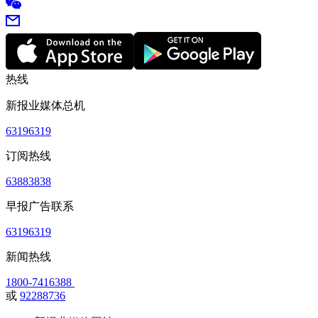
热线
新报业媒体总机
63196319
订阅热线
63883838
早报广告联系
63196319
新闻热线
1800-7416388
或
92288736