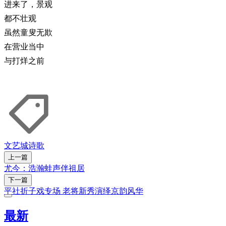
进来了，景观
都不壮观
虽然童叟无欺
在营业当中
与打烊之前
文艺城
诗歌
上一篇
尤今：浩瀚蛙声伴祖居
下一篇
平社折子戏专场 老将新秀演绎京韵风华
最新