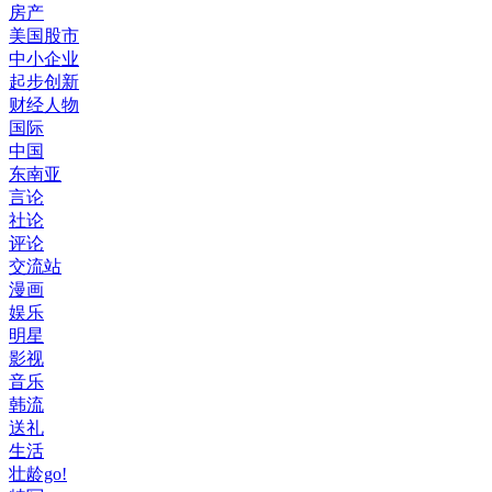
房产
美国股市
中小企业
起步创新
财经人物
国际
中国
东南亚
言论
社论
评论
交流站
漫画
娱乐
明星
影视
音乐
韩流
送礼
生活
壮龄go!