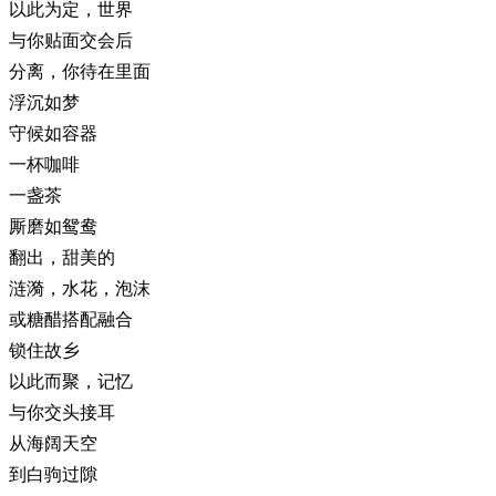
以此为定，世界
与你贴面交会后
分离，你待在里面
浮沉如梦
守候如容器
一杯咖啡
一盏茶
厮磨如鸳鸯
翻出，甜美的
涟漪，水花，泡沫
或糖醋搭配融合
锁住故乡
以此而聚，记忆
与你交头接耳
从海阔天空
到白驹过隙