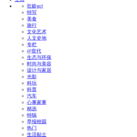
壮龄go!
特写
美食
旅行
文化艺术
人文史地
专栏
@世代
生态与环保
时尚与美容
设计与家居
光影
科玩
科普
汽车
心事家事
精选
特辑
早报校园
热门
生活贴士