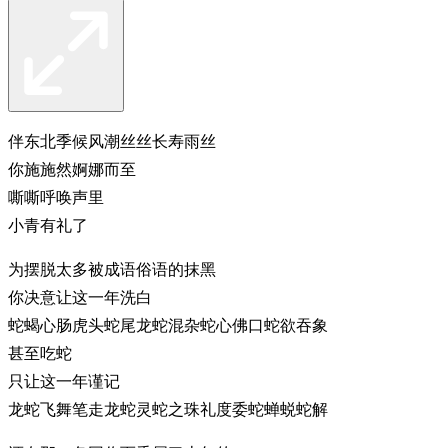
伴东北季候风潮丝丝长寿雨丝
你施施然婀娜而至
嘶嘶呼唤声里
小青有礼了
为摆脱太多被成语俗语的抹黑
你决意让这一年洗白
蛇蝎心肠虎头蛇尾龙蛇混杂蛇心佛口蛇欲吞象
甚至吃蛇
只让这一年谨记
龙蛇飞舞笔走龙蛇灵蛇之珠礼度委蛇蝉蜕蛇解