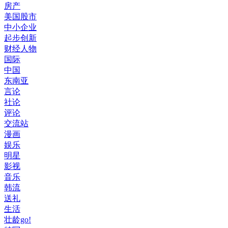
房产
美国股市
中小企业
起步创新
财经人物
国际
中国
东南亚
言论
社论
评论
交流站
漫画
娱乐
明星
影视
音乐
韩流
送礼
生活
壮龄go!