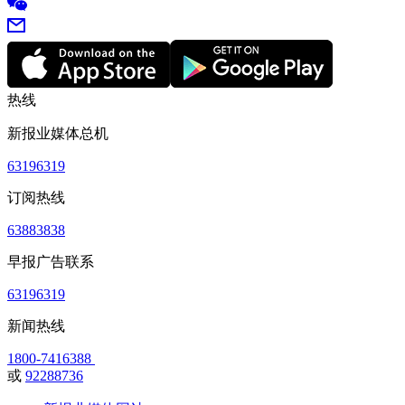
热线
新报业媒体总机
63196319
订阅热线
63883838
早报广告联系
63196319
新闻热线
1800-7416388
或
92288736