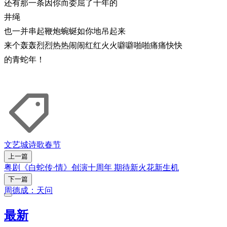
还有那一条因你而委屈了十年的
井绳
也一并串起鞭炮蜿蜒如你地吊起来
来个轰轰烈烈热热闹闹红红火火噼噼啪啪痛痛快快
的青蛇年！
文艺城
诗歌
春节
上一篇
粤剧《白蛇传·情》创演十周年 期待新火花新生机
下一篇
周德成：天问
最新