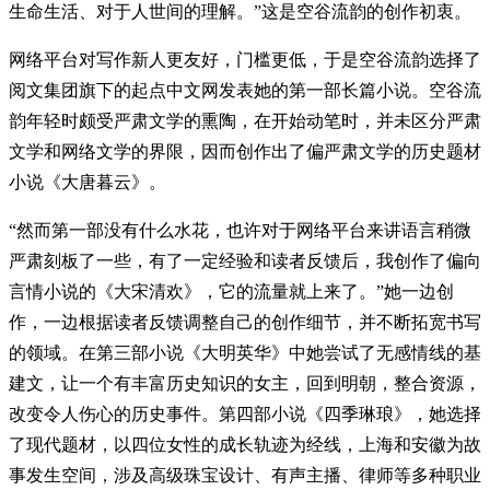
生命生活、对于人世间的理解。”这是空谷流韵的创作初衷。
网络平台对写作新人更友好，门槛更低，于是空谷流韵选择了
阅文集团旗下的起点中文网发表她的第一部长篇小说。空谷流
韵年轻时颇受严肃文学的熏陶，在开始动笔时，并未区分严肃
文学和网络文学的界限，因而创作出了偏严肃文学的历史题材
小说《大唐暮云》。
“然而第一部没有什么水花，也许对于网络平台来讲语言稍微
严肃刻板了一些，有了一定经验和读者反馈后，我创作了偏向
言情小说的《大宋清欢》，它的流量就上来了。”她一边创
作，一边根据读者反馈调整自己的创作细节，并不断拓宽书写
的领域。在第三部小说《大明英华》中她尝试了无感情线的基
建文，让一个有丰富历史知识的女主，回到明朝，整合资源，
改变令人伤心的历史事件。第四部小说《四季琳琅》，她选择
了现代题材，以四位女性的成长轨迹为经线，上海和安徽为故
事发生空间，涉及高级珠宝设计、有声主播、律师等多种职业