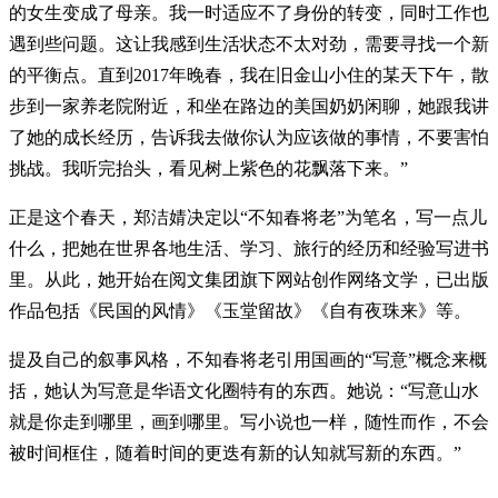
的女生变成了母亲。我一时适应不了身份的转变，同时工作也
遇到些问题。这让我感到生活状态不太对劲，需要寻找一个新
的平衡点。直到2017年晚春，我在旧金山小住的某天下午，散
步到一家养老院附近，和坐在路边的美国奶奶闲聊，她跟我讲
了她的成长经历，告诉我去做你认为应该做的事情，不要害怕
挑战。我听完抬头，看见树上紫色的花飘落下来。”
正是这个春天，郑洁婧决定以“不知春将老”为笔名，写一点儿
什么，把她在世界各地生活、学习、旅行的经历和经验写进书
里。从此，她开始在阅文集团旗下网站创作网络文学，已出版
作品包括《民国的风情》《玉堂留故》《自有夜珠来》等。
提及自己的叙事风格，不知春将老引用国画的“写意”概念来概
括，她认为写意是华语文化圈特有的东西。她说：“写意山水
就是你走到哪里，画到哪里。写小说也一样，随性而作，不会
被时间框住，随着时间的更迭有新的认知就写新的东西。”