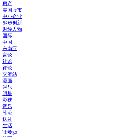
房产
美国股市
中小企业
起步创新
财经人物
国际
中国
东南亚
言论
社论
评论
交流站
漫画
娱乐
明星
影视
音乐
韩流
送礼
生活
壮龄go!