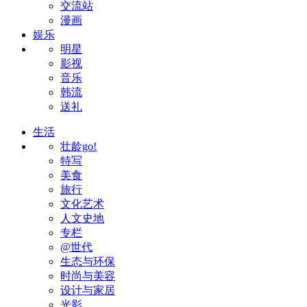
交流站
漫画
娱乐
明星
影视
音乐
韩流
送礼
生活
壮龄go!
特写
美食
旅行
文化艺术
人文史地
专栏
@世代
生态与环保
时尚与美容
设计与家居
光影