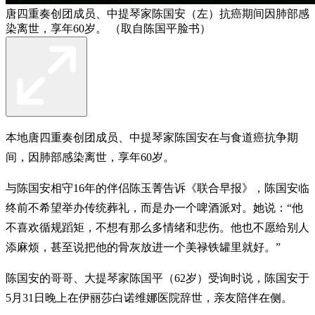
唐四重奏创团成员、中提琴家陈国安（左）抗癌期间因肺部感
染离世，享年60岁。 （取自陈国平脸书）
本地唐四重奏创团成员、中提琴家陈国安在与食道癌抗争期
间，因肺部感染离世，享年60岁。
与陈国安相守16年的伴侣陈玉菁告诉《联合早报》，陈国安临
终前不希望举办传统葬礼，而是办一个啤酒派对。她说：“他
不喜欢循规蹈矩，不想有那么多情绪和悲伤。他也不愿给别人
添麻烦，甚至说把他的骨灰放进一个美禄铁罐里就好。”
陈国安的哥哥、大提琴家陈国平（62岁）受询时说，陈国安于
5月31日晚上在伊丽莎白诺维娜医院辞世，亲友陪伴在侧。