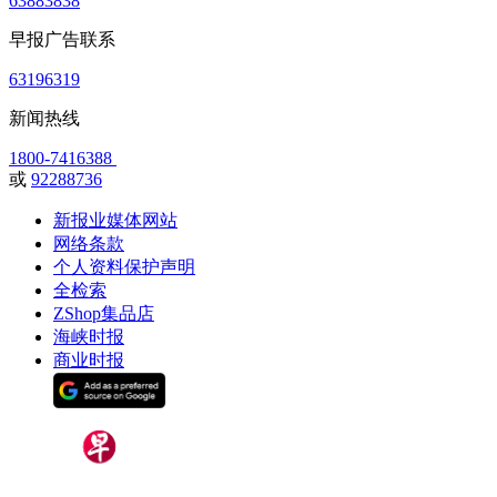
63883838
早报广告联系
63196319
新闻热线
1800-7416388
或
92288736
新报业媒体网站
网络条款
个人资料保护声明
全检索
ZShop集品店
海峡时报
商业时报