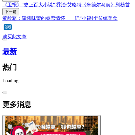
《卫报》“史上百大小说” 乔治·艾略特《米德尔马契》列榜首
下一篇
黄龄慜：缱绻味蕾的眷恋情怀——记“小福州”传统美食
购买此文章
最新
热门
Loading...
更多消息