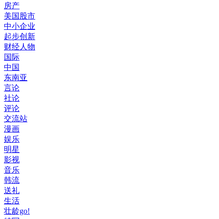
房产
美国股市
中小企业
起步创新
财经人物
国际
中国
东南亚
言论
社论
评论
交流站
漫画
娱乐
明星
影视
音乐
韩流
送礼
生活
壮龄go!