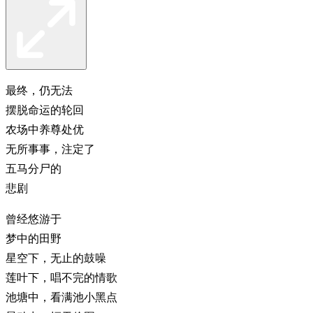
最终，仍无法
摆脱命运的轮回
农场中养尊处优
无所事事，注定了
五马分尸的
悲剧
曾经悠游于
梦中的田野
星空下，无止的鼓噪
莲叶下，唱不完的情歌
池塘中，看满池小黑点