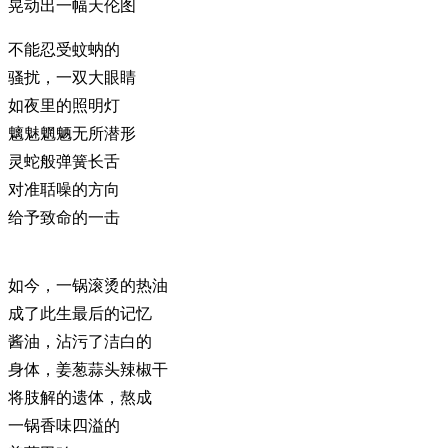
晃动出一幅天伦图
不能忍受蚊蚋的
骚扰，一双大眼睛
如夜里的照明灯
魑魅魍魉无所潜形
灵蛇般弹簧长舌
对准聒噪的方向
给予致命的一击
如今，一锅滚烫的热油
成了此生最后的记忆
酱油，沾污了洁白的
身体，姜葱蒜头辣椒干
将肢解的遗体，熬成
一锅香味四溢的