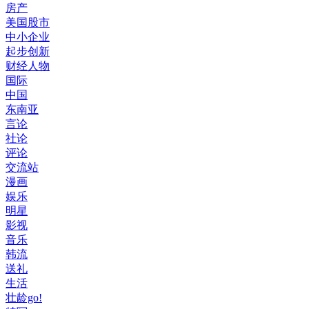
房产
美国股市
中小企业
起步创新
财经人物
国际
中国
东南亚
言论
社论
评论
交流站
漫画
娱乐
明星
影视
音乐
韩流
送礼
生活
壮龄go!