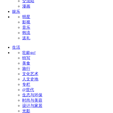
交流站
漫画
娱乐
明星
影视
音乐
韩流
送礼
生活
壮龄go!
特写
美食
旅行
文化艺术
人文史地
专栏
@世代
生态与环保
时尚与美容
设计与家居
光影