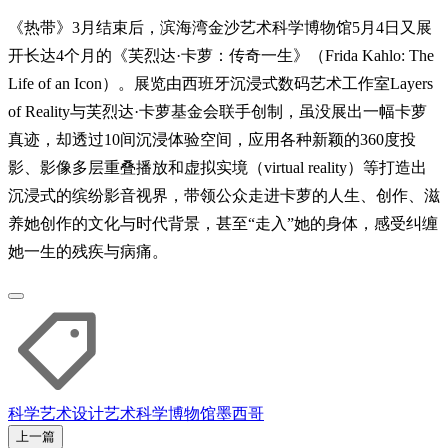
《热带》3月结束后，滨海湾金沙艺术科学博物馆5月4日又展
开长达4个月的《芙烈达·卡萝：传奇一生》（Frida Kahlo: The
Life of an Icon）。展览由西班牙沉浸式数码艺术工作室Layers
of Reality与芙烈达·卡萝基金会联手创制，虽没展出一幅卡萝
真迹，却透过10间沉浸体验空间，应用各种新颖的360度投
影、影像多层重叠播放和虚拟实境（virtual reality）等打造出
沉浸式的缤纷影音视界，带领公众走进卡萝的人生、创作、滋
养她创作的文化与时代背景，甚至“走入”她的身体，感受纠缠
她一生的残疾与病痛。
科学
艺术
设计
艺术科学博物馆
墨西哥
上一篇