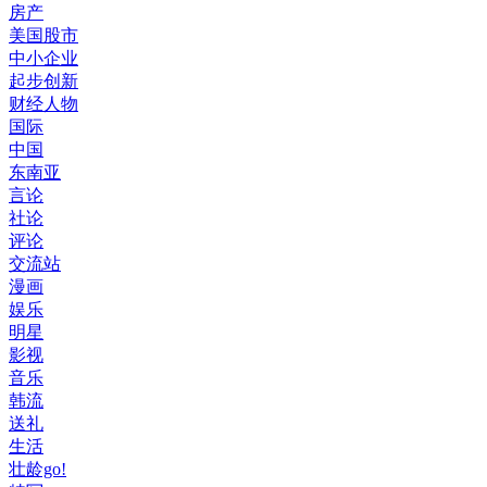
房产
美国股市
中小企业
起步创新
财经人物
国际
中国
东南亚
言论
社论
评论
交流站
漫画
娱乐
明星
影视
音乐
韩流
送礼
生活
壮龄go!