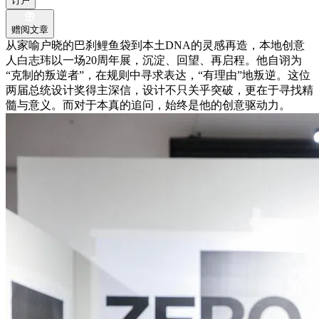
订户
赠阅文章
从家喻户晓的巴刹鲤鱼袋到本土DNA的灵感再造，本地创意
人白志玮以一场20周年展，沉淀、回望、再启程。他自诩为
“克制的叛逆者”，在规则中寻求表达，“有理由”地叛逆。这位
两届总统设计奖得主深信，设计不只关乎突破，更在于寻找精
髓与意义。而对于本真的追问，始终是他的创意驱动力。