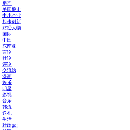
房产
美国股市
中小企业
起步创新
财经人物
国际
中国
东南亚
言论
社论
评论
交流站
漫画
娱乐
明星
影视
音乐
韩流
送礼
生活
壮龄go!