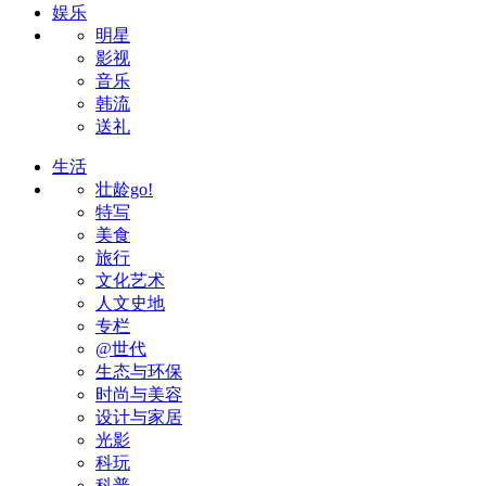
娱乐
明星
影视
音乐
韩流
送礼
生活
壮龄go!
特写
美食
旅行
文化艺术
人文史地
专栏
@世代
生态与环保
时尚与美容
设计与家居
光影
科玩
科普