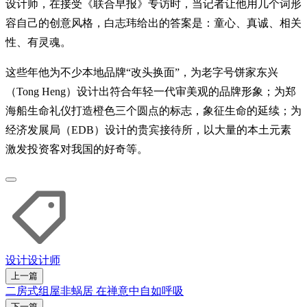
设计师，在接受《联合早报》专访时，当记者让他用几个词形
容自己的创意风格，白志玮给出的答案是：童心、真诚、相关
性、有灵魂。
这些年他为不少本地品牌“改头换面”，为老字号饼家东兴
（Tong Heng）设计出符合年轻一代审美观的品牌形象；为郑
海船生命礼仪打造橙色三个圆点的标志，象征生命的延续；为
经济发展局（EDB）设计的贵宾接待所，以大量的本土元素
激发投资客对我国的好奇等。
设计
设计师
上一篇
二房式组屋非蜗居 在禅意中自如呼吸
下一篇