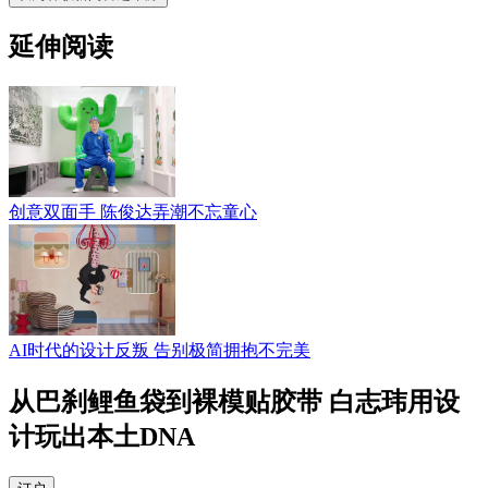
延伸阅读
创意双面手 陈俊达弄潮不忘童心
AI时代的设计反叛 告别极简拥抱不完美
从巴刹鲤鱼袋到裸模贴胶带 白志玮用设
计玩出本土DNA