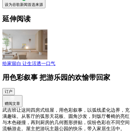
设为谷歌新闻首选来源
延伸阅读
给家留白 让生活透一口气
用色彩叙事 把游乐园的欢愉带回家
订户
赠阅文章
武吉班让这间四房式组屋，用色彩叙事，以弧线柔化边界，充
满趣味。从客厅的弧形天花板、圆角沙发，到饭厅餐椅的亮红
与木色碰撞，再到厨房的几何图形拼贴，缤纷色彩在不同空间
流畅游走。屋主把游玩主题公园的快乐，带入家居生活中。