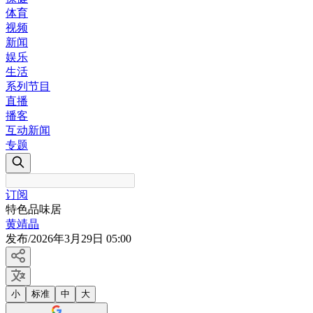
体育
视频
新闻
娱乐
生活
系列节目
直播
播客
互动新闻
专题
订阅
特色品味居
黄靖晶
发布
/
2026年3月29日 05:00
小
标准
中
大