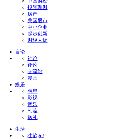
中国财经
投资理财
房产
美国股市
中小企业
起步创新
财经人物
言论
社论
评论
交流站
漫画
娱乐
明星
影视
音乐
韩流
送礼
生活
壮龄go!