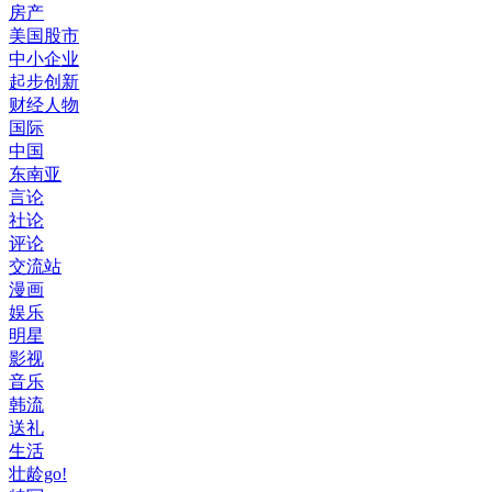
房产
美国股市
中小企业
起步创新
财经人物
国际
中国
东南亚
言论
社论
评论
交流站
漫画
娱乐
明星
影视
音乐
韩流
送礼
生活
壮龄go!