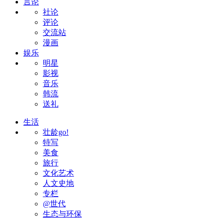
言论
社论
评论
交流站
漫画
娱乐
明星
影视
音乐
韩流
送礼
生活
壮龄go!
特写
美食
旅行
文化艺术
人文史地
专栏
@世代
生态与环保