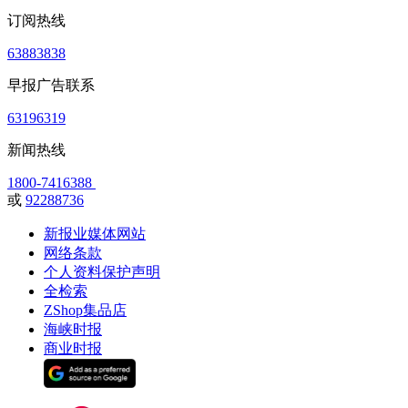
订阅热线
63883838
早报广告联系
63196319
新闻热线
1800-7416388
或
92288736
新报业媒体网站
网络条款
个人资料保护声明
全检索
ZShop集品店
海峡时报
商业时报