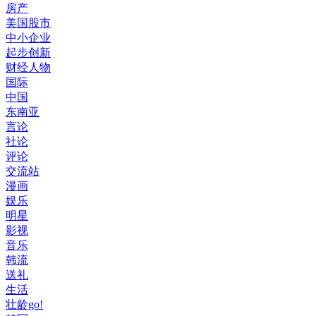
房产
美国股市
中小企业
起步创新
财经人物
国际
中国
东南亚
言论
社论
评论
交流站
漫画
娱乐
明星
影视
音乐
韩流
送礼
生活
壮龄go!