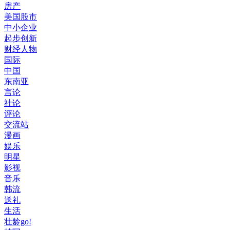
房产
美国股市
中小企业
起步创新
财经人物
国际
中国
东南亚
言论
社论
评论
交流站
漫画
娱乐
明星
影视
音乐
韩流
送礼
生活
壮龄go!