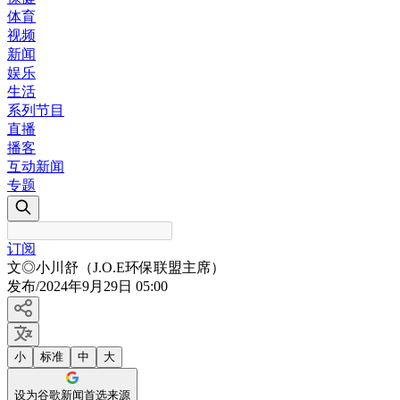
体育
视频
新闻
娱乐
生活
系列节目
直播
播客
互动新闻
专题
订阅
文◎小川舒（J.O.E环保联盟主席）
发布
/
2024年9月29日 05:00
小
标准
中
大
设为谷歌新闻首选来源