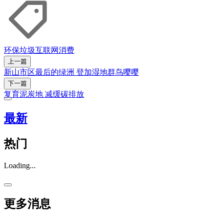
环保
垃圾
互联网
消费
上一篇
新山市区最后的绿洲 登加湿地群鸟嘤嘤
下一篇
复育泥炭地 减缓碳排放
最新
热门
Loading...
更多消息