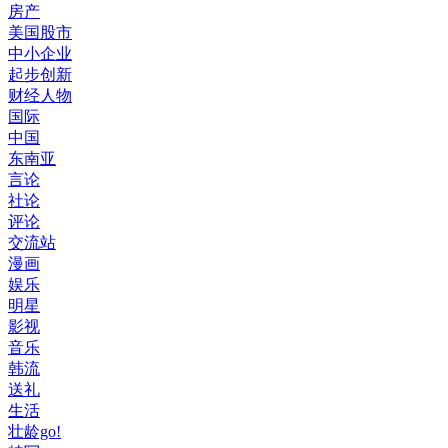
房产
美国股市
中小企业
起步创新
财经人物
国际
中国
东南亚
言论
社论
评论
交流站
漫画
娱乐
明星
影视
音乐
韩流
送礼
生活
壮龄go!