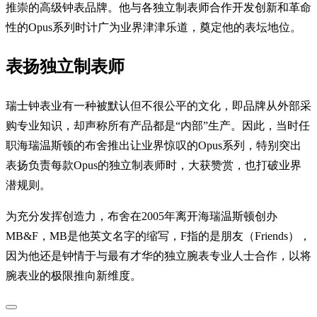
推崇的高级钟表品牌。他与各独立制表师合作开发创新和革命
性的Opus系列时计广为业界津津乐道，奠定他的表坛地位。
表扬独立制表师
瑞士钟表业有一种被默认但不很公平的文化，即品牌从外部采
购专业知识，却声称所有产品都是“内部”生产。因此，当时任
职海瑞温斯顿的布舍推出让业界惊叹的Opus系列，特别突出
表扬负责每款Opus的独立制表师时，大获赞赏，也打破业界
潜规则。
为充分发挥创造力，布舍在2005年离开海瑞温斯顿创办
MB&F，MB是他英文名字的缩写，F指的是朋友（Friends），
因为他还是钟情于与最有才华的独立腕表专业人士合作，以将
腕表业的极限推向新维度。