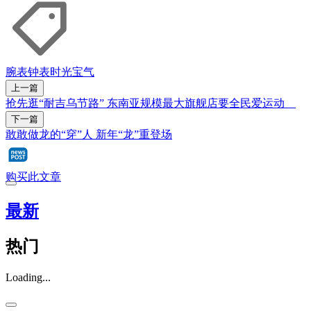
腕表
钟表
时光宝气
上一篇
抢先逛“耐吉乌节路” 东南亚规模最大旗舰店要全民爱运动
下一篇
敢敢做龙的“穿”人 新年“龙”重登场
购买此文章
最新
热门
Loading...