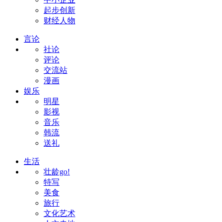
起步创新
财经人物
言论
社论
评论
交流站
漫画
娱乐
明星
影视
音乐
韩流
送礼
生活
壮龄go!
特写
美食
旅行
文化艺术