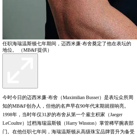
任职海瑞温斯顿七年期间，迈西米廉·布舍奠定了他在表坛的
地位。 （MB&F提供）
今时今日的迈西米廉·布舍（Maximilian Busser）是表坛众所周
知的MB&F创办人，但他的名声早在90年代末期就很响亮。
1998年，当时年仅31岁的布舍从第一个雇主积家（Jaeger
LeCoultre）过档海瑞温斯顿（Harry Winston）掌管稀罕腕表部
门。在他任职七年间，海瑞温斯顿从高级珠宝品牌晋升为备受