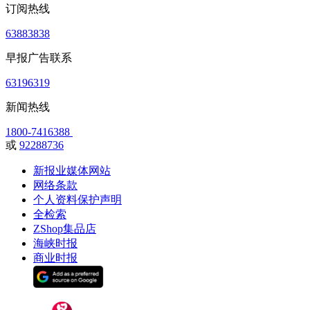
订阅热线
63883838
早报广告联系
63196319
新闻热线
1800-7416388
或
92288736
新报业媒体网站
网络条款
个人资料保护声明
全检索
ZShop集品店
海峡时报
商业时报