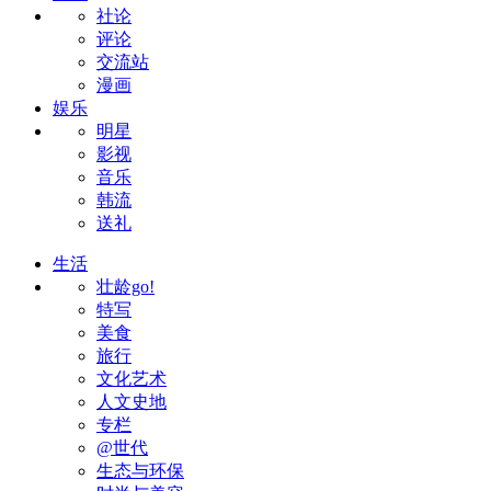
社论
评论
交流站
漫画
娱乐
明星
影视
音乐
韩流
送礼
生活
壮龄go!
特写
美食
旅行
文化艺术
人文史地
专栏
@世代
生态与环保