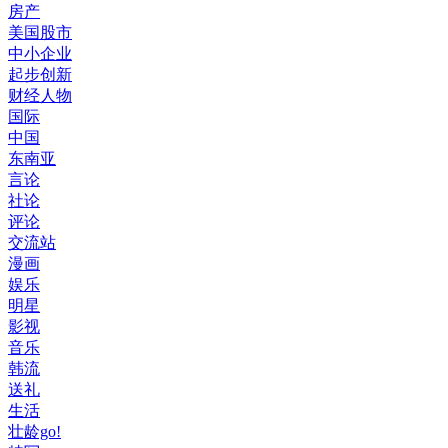
房产
美国股市
中小企业
起步创新
财经人物
国际
中国
东南亚
言论
社论
评论
交流站
漫画
娱乐
明星
影视
音乐
韩流
送礼
生活
壮龄go!