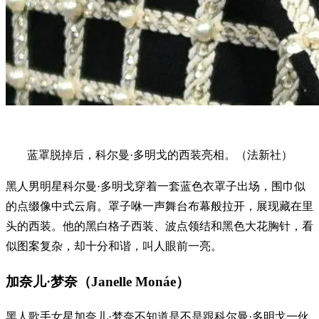
蓝罩脱掉后，科尔曼·多明戈的西装亮相。（法新社）
黑人男明星科尔曼·多明戈穿着一套蓝色衣罩子出场，围巾似
的点缀像中式云肩。罩子咻一声舞台布幕般拉开，展现藏在里
头的西装。他的黑白格子西装、波点领结和黑色大花胸针，看
似图案复杂，却十分和谐，叫人眼前一亮。
加奈儿·梦奈（Janelle Monáe）
黑人歌手女星加奈儿·梦奈不知道是不是跟科尔曼·多明戈一伙