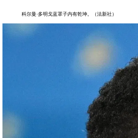
科尔曼·多明戈蓝罩子内有乾坤。（法新社）