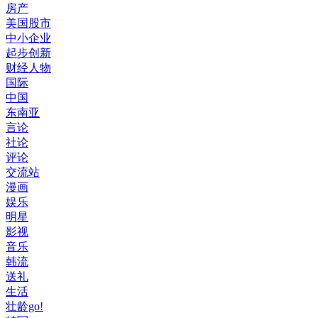
房产
美国股市
中小企业
起步创新
财经人物
国际
中国
东南亚
言论
社论
评论
交流站
漫画
娱乐
明星
影视
音乐
韩流
送礼
生活
壮龄go!