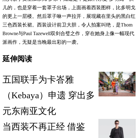
儿的，也是穿着一套罩子出场，上面画着西装图样，比多明戈
的更上一层楼。然后罩子咻一声拉开，展现藏在里头的黑白红
三色西装长裙。西装设计前卫大胆，令人拍案叫绝，是Thom
Browne与Paul Tazewell双剑合璧之作，穿在她身上像一幅现代
派画作，无疑是当晚最出彩的一袭。
延伸阅读
五国联手为卡峇雅
（Kebaya）申遗 穿出多
元东南亚文化
当西装不再正经 借鉴