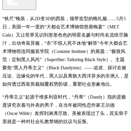
“铁尺”晚装，从2D变3D的西装，领带造型的晚礼服……5月5
日，美国一年一度的“大都会艺术博物馆慈善晚宴”（MET
Gala）又让世界见识到形形色色的明星名媛与时尚名流绞尽脑
汁，出动奇装异服，“衣”不惊人死不休地“解答”今年大都会艺
术博物馆连同服装学院（Costume Institute）的展题：“极致风
范：定制黑人风尚”（Superfine: Tailoring Black Style）。主题
聚焦“黑人丹蒂主义”（Black Dandyism）——追述、探讨在被
压迫、边缘化的年代，黑人以及离散大西洋异乡的非洲人，是
如何透过西装剪裁颠覆权势阶级，重塑社会形象地位。
“丹蒂主义”起源于维多利亚时代，“丹蒂”（Dandy）指的是极
度讲究衣着与外表的男子，在当年被同性恋作家王尔德
（Oscar Wilde）发挥到淋漓尽致。美被表现过了头，其实骨子
里就是一种对社会礼教禁锢的抗议与反叛。