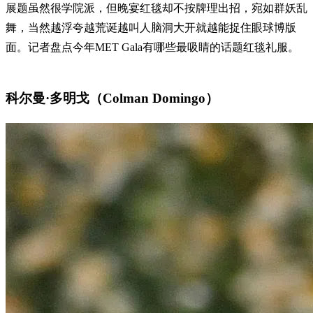
展题虽然很学院派，但晚宴红毯却不按牌理出招，宛如群妖乱
舞，当然越浮夸越荒诞越叫人脑洞大开就越能捉住眼球博版
面。记者盘点今年MET Gala有哪些最吸睛的话题红毯礼服。
科尔曼·多明戈（Colman Domingo）