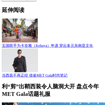
延伸阅读
五国联手为卡峇雅（Kebaya）申遗 穿出多元东南亚文化
当西装不再正经 借鉴MET Gala时尚笔记
利“剪”出鞘西装令人脑洞大开 盘点今年
MET Gala话题礼服