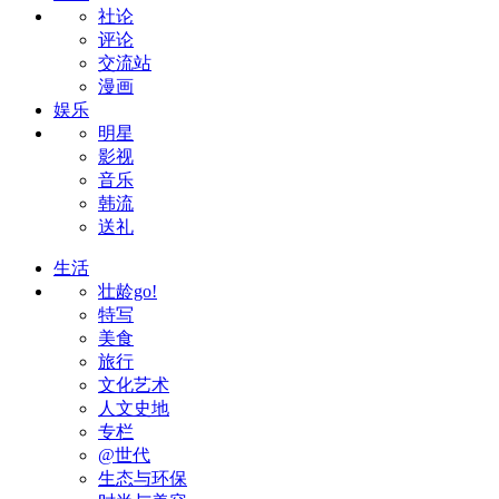
社论
评论
交流站
漫画
娱乐
明星
影视
音乐
韩流
送礼
生活
壮龄go!
特写
美食
旅行
文化艺术
人文史地
专栏
@世代
生态与环保