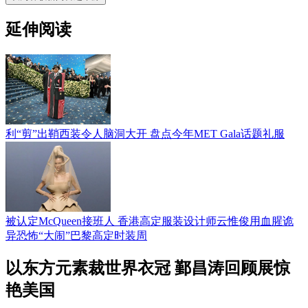
延伸阅读
利“剪”出鞘西装令人脑洞大开 盘点今年MET Gala话题礼服
被认定McQueen接班人 香港高定服装设计师云惟俊用血腥诡
异恐怖“大闹”巴黎高定时装周
以东方元素裁世界衣冠 鄞昌涛回顾展惊
艳美国