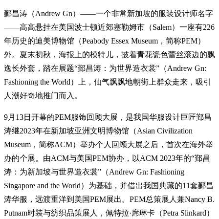
鄞昌涛（Andrew Gn）——一个非常新加坡的服装设计师名字
——高高悬挂在美国波士顿近郊塞勒姆市（Salem）一座有226
年历史的迪美博物馆（Peabody Essex Museum，简称PEM）
外。夏末初秋，海报上的模特儿，披着青花瓷色蕾丝滚边的飘
逸长外套，踏在展题“鄞昌涛：为世界造衣裳”（Andrew Gn:
Fashioning the World）上，仙气飘飘地朝街上群众走来，吸引
人潮好奇地推门而入。
9月13日开幕的PEM服饰回顾大展，是我国华服设计巨匠鄞昌
涛继2023年在新加坡亚洲文明博物馆（Asian Civilization
Museum，简称ACM）举办个人回顾大展之后，首次在海外举
办的个展。由ACM与美国PEM协办，以ACM 2023年的“鄞昌
涛：为新加坡与世界造衣裳”（Andrew Gn: Fashioning
Singapore and the World）为基础，并借出我国典藏的11套鄞昌
涛华服，远渡重洋到美国PEM展出。PEM总策展人兼Nancy B.
Putnam时装与纺织品策展人，佩特拉·席琳卡（Petra Slinkard）