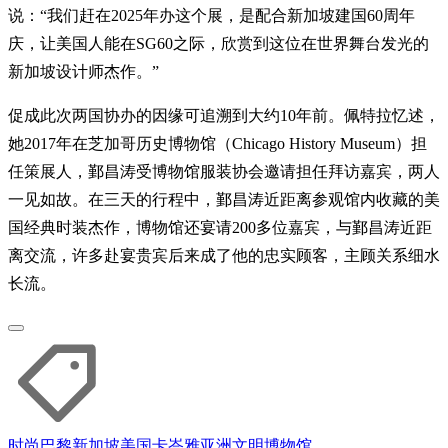
说：“我们赶在2025年办这个展，是配合新加坡建国60周年
庆，让美国人能在SG60之际，欣赏到这位在世界舞台发光的
新加坡设计师杰作。”
促成此次两国协办的因缘可追溯到大约10年前。佩特拉忆述，
她2017年在芝加哥历史博物馆（Chicago History Museum）担
任策展人，鄞昌涛受博物馆服装协会邀请担任拜访嘉宾，两人
一见如故。在三天的行程中，鄞昌涛近距离参观馆内收藏的美
国经典时装杰作，博物馆还宴请200多位嘉宾，与鄞昌涛近距
离交流，许多赴宴贵宾后来成了他的忠实顾客，主顾关系细水
长流。
时尚
巴黎
新加坡
美国
卡峇雅
亚洲文明博物馆