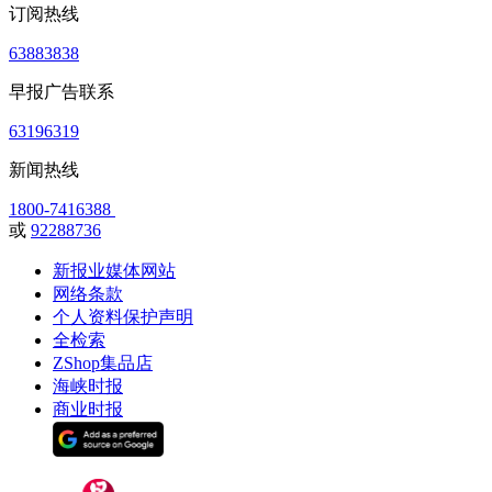
订阅热线
63883838
早报广告联系
63196319
新闻热线
1800-7416388
或
92288736
新报业媒体网站
网络条款
个人资料保护声明
全检索
ZShop集品店
海峡时报
商业时报