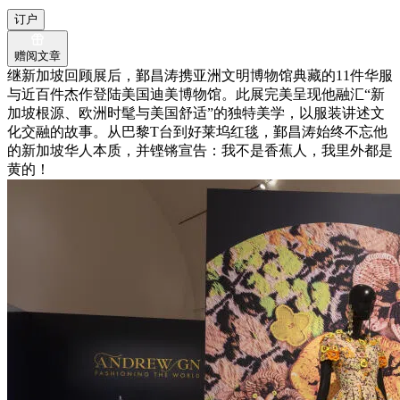
订户
赠阅文章
继新加坡回顾展后，鄞昌涛携亚洲文明博物馆典藏的11件华服
与近百件杰作登陆美国迪美博物馆。此展完美呈现他融汇“新
加坡根源、欧洲时髦与美国舒适”的独特美学，以服装讲述文
化交融的故事。从巴黎T台到好莱坞红毯，鄞昌涛始终不忘他
的新加坡华人本质，并铿锵宣告：我不是香蕉人，我里外都是
黄的！