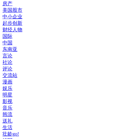
房产
美国股市
中小企业
起步创新
财经人物
国际
中国
东南亚
言论
社论
评论
交流站
漫画
娱乐
明星
影视
音乐
韩流
送礼
生活
壮龄go!