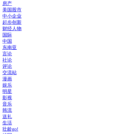
房产
美国股市
中小企业
起步创新
财经人物
国际
中国
东南亚
言论
社论
评论
交流站
漫画
娱乐
明星
影视
音乐
韩流
送礼
生活
壮龄go!