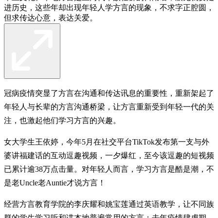
进历史，这些年却出现年轻人学方言的现象，不求字正腔圆，
但求传达心意，表达关爱。
冠病疫情突显了方言在沟通和传达讯息的重要性，重新架起了
年轻人与长辈的方言沟通桥梁，让方言重新受到年轻一代的关
注，也激起他们学习方言的兴趣。
女大学生王依婷，今年5月在社交平台TikTok发布第一支与外
婆讲福建话的互动逗趣视频，一夕爆红，至今该逗趣的短视频
已累计逾38万点击量。对年轻人而言，学习方言是酷是潮，不
是老Uncle老Auntie才说方言！
经营方言教育学院的李庆耀和姚宝莲通过英语教学，让不同族
群的学生学习听和讲本地普遍常用的方言；去年疫情肆虐期