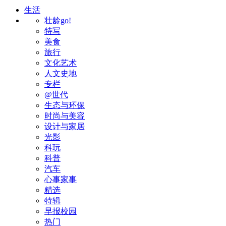
生活
壮龄go!
特写
美食
旅行
文化艺术
人文史地
专栏
@世代
生态与环保
时尚与美容
设计与家居
光影
科玩
科普
汽车
心事家事
精选
特辑
早报校园
热门