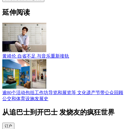
延伸阅读
黄靖伦 自省不足 与音乐重新接轨
逾80个活动包括工作坊导览和展览等 文化遗产节带公众回顾
公交和体育设施发展史
从追巴士到开巴士 发烧友的疯狂世界
订户