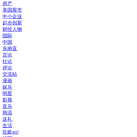
房产
美国股市
中小企业
起步创新
财经人物
国际
中国
东南亚
言论
社论
评论
交流站
漫画
娱乐
明星
影视
音乐
韩流
送礼
生活
壮龄go!