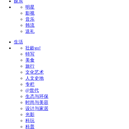
娱乐
明星
影视
音乐
韩流
送礼
生活
壮龄go!
特写
美食
旅行
文化艺术
人文史地
专栏
@世代
生态与环保
时尚与美容
设计与家居
光影
科玩
科普