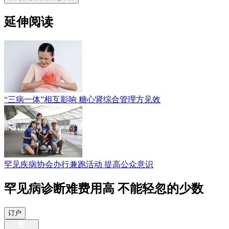
延伸阅读
“三病一体”相互影响 糖心肾综合管理方见效
罕见疾病协会办行兼跑活动 提高公众意识
罕见病诊断难费用高 不能轻忽的少数
订户