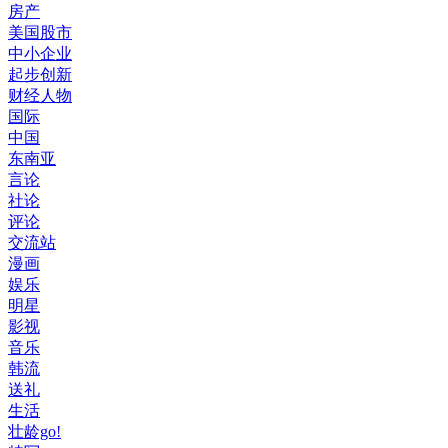
房产
美国股市
中小企业
起步创新
财经人物
国际
中国
东南亚
言论
社论
评论
交流站
漫画
娱乐
明星
影视
音乐
韩流
送礼
生活
壮龄go!