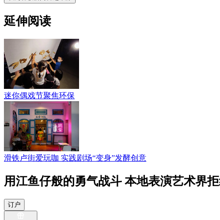
延伸阅读
迷你偶戏节聚焦环保
滑铁卢街爱玩咖 实践剧场“变身”发酵创意
用江鱼仔般的勇气战斗 本地表演艺术界拒
订户