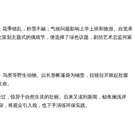
，花季错乱，积雪不融；气候问题影响上学上班和旅游。自觉承
首次策划主题式的偶戏节，便选择了绿色议题，剧坊艺术总监何家
身长颈鹿、大象、鸟类等野生动物。以长形帐篷袋为铺垫，拉链拉开掀起肚腹
生命。
看到巨鲸从头上游过，惊异于自然生灵的壮丽。后来又读到新闻，鲸鱼搁浅岸
拾塑料袋，将观众引入戏，也下手演练环保实践。