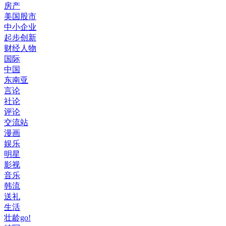
房产
美国股市
中小企业
起步创新
财经人物
国际
中国
东南亚
言论
社论
评论
交流站
漫画
娱乐
明星
影视
音乐
韩流
送礼
生活
壮龄go!