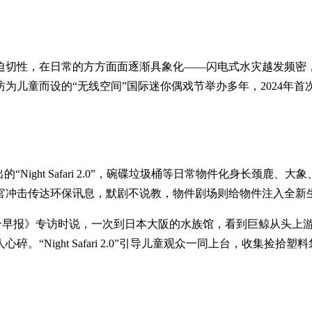
迫切性，在日常的方方面面逐渐具象化——闪电式水灾越发频密
为儿童而设的“无线空间”国际迷你偶戏节举办多年，2024年
tre演出的“Night Safari 2.0”，碗碟垃圾桶等日常物件化
官冲击传达环保讯息，默剧不说教，物件剧场则给物件注入全新
ol Kummata接受《联合早报》专访时说，一次到日本大阪的水族馆，
“Night Safari 2.0”引导儿童观众一同上台，收集捡