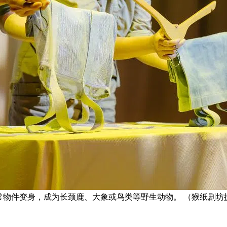
、衣架等日常物件变身，成为长颈鹿、大象或鸟类等野生动物。 （猴纸剧