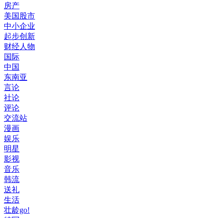
房产
美国股市
中小企业
起步创新
财经人物
国际
中国
东南亚
言论
社论
评论
交流站
漫画
娱乐
明星
影视
音乐
韩流
送礼
生活
壮龄go!