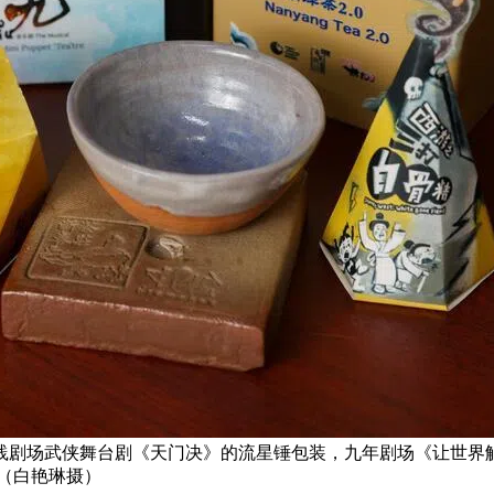
践剧场武侠舞台剧《天门决》的流星锤包装，九年剧场《让世界
（白艳琳摄）