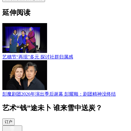
延伸阅读
艺穗节“再现”多元 探讨社群归属感
彭魔剧团2026年演出季后谢幕 彭耀顺：剧团精神没终结
艺术“钱”途未卜 谁来雪中送炭？
订户