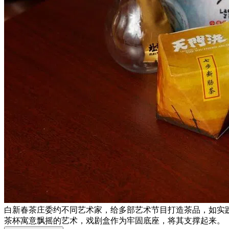
白新春茶庄委约不同艺术家，给多部艺术节目打造茶品，如实
茶杯寓意飘摇的艺术，戏剧盒作为牢固底座，将其支撑起来。 