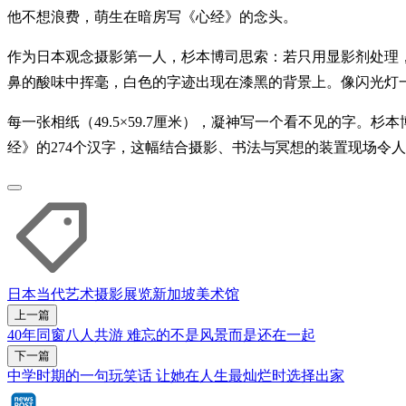
他不想浪费，萌生在暗房写《心经》的念头。
作为日本观念摄影第一人，杉本博司思索：若只用显影剂处理
鼻的酸味中挥毫，白色的字迹出现在漆黑的背景上。像闪光灯
每一张相纸（49.5×59.7厘米），凝神写一个看不见的字。
经》的274个汉字，这幅结合摄影、书法与冥想的装置现场令
日本
当代艺术
摄影
展览
新加坡美术馆
上一篇
40年同窗八人共游 难忘的不是风景而是还在一起
下一篇
中学时期的一句玩笑话 让她在人生最灿烂时选择出家