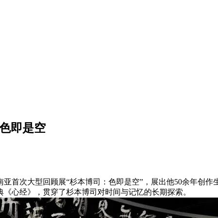
写色即是空
首次大型回顾展“杉本博司：色即是空”，展出他50余年创作生
典《心经》，贯穿了杉本博司对时间与记忆的长期探索。