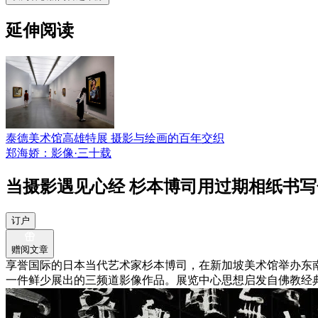
延伸阅读
泰德美术馆高雄特展 摄影与绘画的百年交织
郑海娇：影像·三十载
当摄影遇见心经 杉本博司用过期相纸书
订户
赠阅文章
享誉国际的日本当代艺术家杉本博司，在新加坡美术馆举办东南亚
一件鲜少展出的三频道影像作品。展览中心思想启发自佛教经