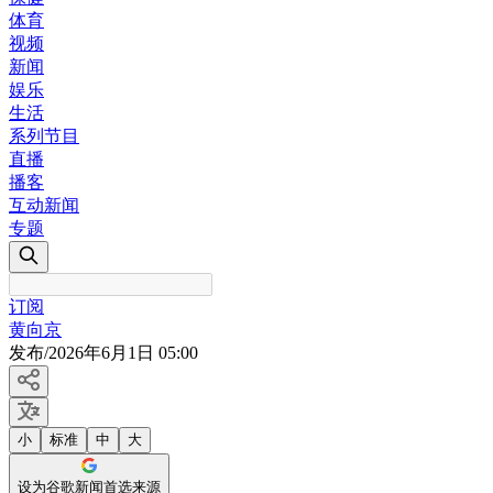
体育
视频
新闻
娱乐
生活
系列节目
直播
播客
互动新闻
专题
订阅
黄向京
发布
/
2026年6月1日 05:00
小
标准
中
大
设为谷歌新闻首选来源