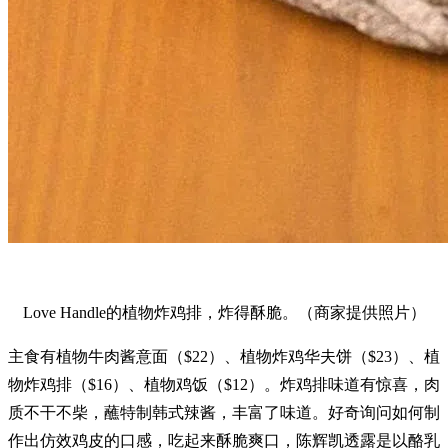
Love Handle的植物炸鸡排，炸得酥脆。（商家提供照片）
主食有植物牛肉酱意面（$22）、植物炸鸡华夫饼（$23）、植
物炸鸡排（$16）、植物鸡饭（$12）。炸鸡排味道有惊喜，肉
质不干不柴，蘸特制韩式辣酱，丰富了味道。好奇询问如何制
作出仿效鸡皮的口感，吃起来酥脆爽口，陈辉凯透露是以酪乳