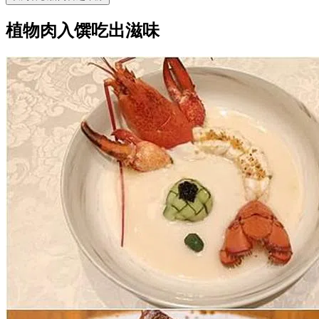
植物肉入馔吃出滋味