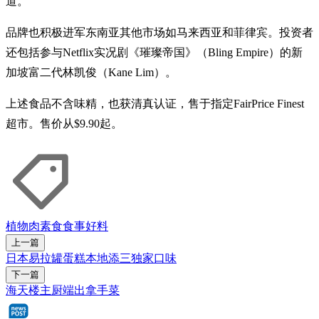
道。
品牌也积极进军东南亚其他市场如马来西亚和菲律宾。投资者
还包括参与Netflix实况剧《璀璨帝国》（Bling Empire）的新
加坡富二代林凯俊（Kane Lim）。
上述食品不含味精，也获清真认证，售于指定FairPrice Finest
超市。售价从$9.90起。
植物肉
素食
食事好料
上一篇
日本易拉罐蛋糕本地添三独家口味
下一篇
海天楼主厨端出拿手菜