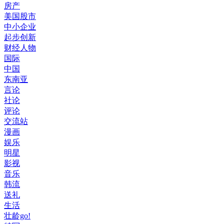
房产
美国股市
中小企业
起步创新
财经人物
国际
中国
东南亚
言论
社论
评论
交流站
漫画
娱乐
明星
影视
音乐
韩流
送礼
生活
壮龄go!