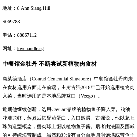
地址：8 Ann Siang Hill
S069788
电话：88867112
网址：
lovehandle.sg
中餐馆金牡丹 不断尝试新植物肉食材
康莱德酒店（Conrad Centennial Singapore）中餐馆金牡丹向来
在食材选用方面走在前端，主厨古强2018年已开始选用植物肉
入菜，当时选用的是本地品牌益口（Veego）。
近期他继续创新，选用Cavi.art品牌的植物鱼子酱入菜。鸡油
花雕龙虾，蒸煮后搭配蒸蛋白，入口嫩滑。古强说，他以龙吐
珠为造型概念，蟹肉球上缀以植物鱼子酱。后者由法国及挪威
的可持续海带制成，虽然颗粒没有百分百地圆润饱满或带鱼子