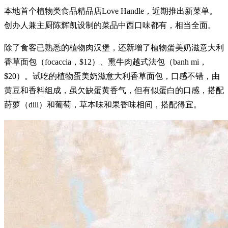
本地首个植物类食品精品店Love Handle，近期推出新菜单。
创办人兼主厨陈辉凯设制的菜品中西口味都有，相当全面。
除了食客已熟悉的植物肉汉堡，还新增了植物蛋美奶滋意大利
香草面包（focaccia，$12）、熏牛肉越式法包（banh mi，
$20）。试吃的植物蛋美奶滋意大利香草面包，口感不错，由
黄豆和香料组成，虽欠缺蛋黄香气，但有似蛋白的口感，搭配
莳萝（dill）和葡萄，草本味和果香味相间，搭配得宜。