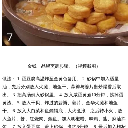
金钱一品锅烹调步骤。（视频截图）
做法： 1. 蛋豆腐高温炸至金黄色备用。 2. 砂锅中加入适量
油，先后分别放入火腿、地鱼干、蒜瓣与姜片翻炒爆香后取
出。 3. 把高汤倒入砂锅里。 4. 放入咸蛋黄煮10分钟，捞掉蛋
黄渣。 5. 放入干贝、炸过的蒜瓣、姜片、金华火腿和地鱼
干。 6. 放入大白菜和鱼鳔铺底，大火煮滚，之后转小火，放
入鱼片、虾、红烧肉、鲍鱼。加入胡椒粉、味精、盐、麻油拌
匀。 7. 放入蛋豆腐，盖上砂锅，煮约8分钟。 8. 最后加入枸杞