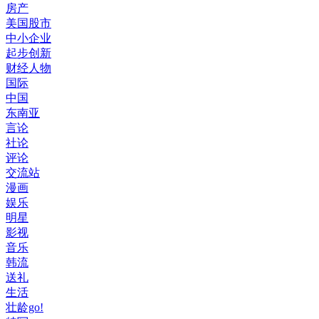
房产
美国股市
中小企业
起步创新
财经人物
国际
中国
东南亚
言论
社论
评论
交流站
漫画
娱乐
明星
影视
音乐
韩流
送礼
生活
壮龄go!