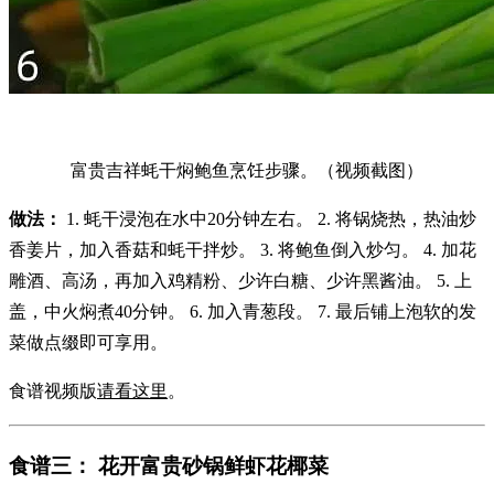
富贵吉祥蚝干焖鲍鱼烹饪步骤。（视频截图）
做法：
1. 蚝干浸泡在水中20分钟左右。 2. 将锅烧热，热油炒
香姜片，加入香菇和蚝干拌炒。 3. 将鲍鱼倒入炒匀。 4. 加花
雕酒、高汤，再加入鸡精粉、少许白糖、少许黑酱油。 5. 上
盖，中火焖煮40分钟。 6. 加入青葱段。 7. 最后铺上泡软的发
菜做点缀即可享用。
食谱视频版
请看这里
。
食谱三： 花开富贵砂锅鲜虾花椰菜