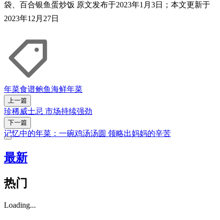
袋、百合银鱼蛋炒饭 原文发布于2023年1月3日；本文更新于
2023年12月27日
年菜食谱
鲍鱼
海鲜
年菜
上一篇
珍稀威士忌 市场持续强劲
下一篇
记忆中的年菜：一碗鸡汤汤圆 领略出妈妈的辛苦
最新
热门
Loading...