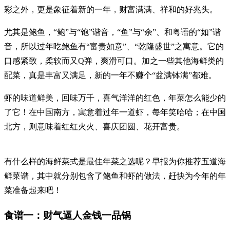
彩之外，更是象征着新的一年，财富满满、祥和的好兆头。
尤其是鲍鱼，“鲍”与“饱”谐音，“鱼”与“余”、和粤语的“如”谐
音，所以过年吃鲍鱼有“富贵如意”、“乾隆盛世”之寓意。它的
口感紧致，柔软而又Q弹，爽滑可口。加之一些其他海鲜类的
配菜，真是丰富又满足，新的一年不赚个“盆满钵满”都难。
虾的味道鲜美，回味万千，喜气洋洋的红色，年菜怎么能少的
了它！在中国南方，寓意着过年一道虾，每年笑哈哈；在中国
北方，则意味着红红火火、喜庆团圆、花开富贵。
有什么样的海鲜菜式是最佳年菜之选呢？早报为你推荐五道海
鲜菜谱，其中就分别包含了鲍鱼和虾的做法，赶快为今年的年
菜准备起来吧！
食谱一：财气逼人金钱一品锅