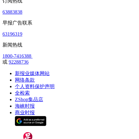
订阅热线
63883838
早报广告联系
63196319
新闻热线
1800-7416388
或
92288736
新报业媒体网站
网络条款
个人资料保护声明
全检索
ZShop集品店
海峡时报
商业时报