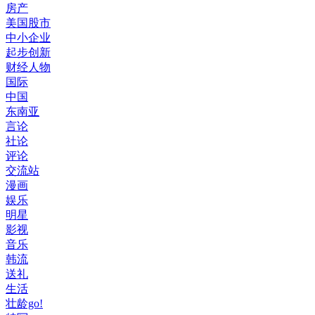
房产
美国股市
中小企业
起步创新
财经人物
国际
中国
东南亚
言论
社论
评论
交流站
漫画
娱乐
明星
影视
音乐
韩流
送礼
生活
壮龄go!