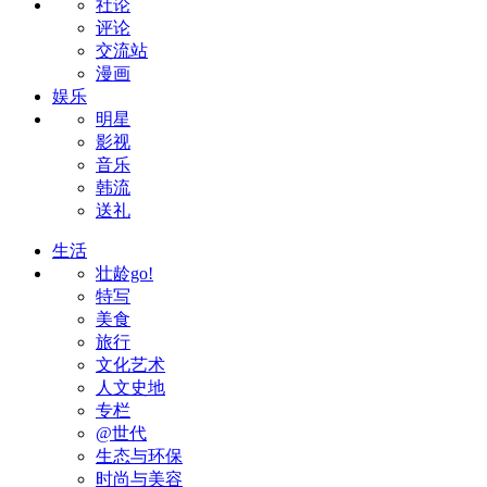
社论
评论
交流站
漫画
娱乐
明星
影视
音乐
韩流
送礼
生活
壮龄go!
特写
美食
旅行
文化艺术
人文史地
专栏
@世代
生态与环保
时尚与美容