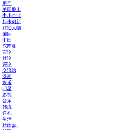
房产
美国股市
中小企业
起步创新
财经人物
国际
中国
东南亚
言论
社论
评论
交流站
漫画
娱乐
明星
影视
音乐
韩流
送礼
生活
壮龄go!