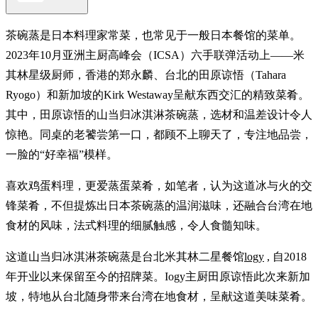
茶碗蒸是日本料理家常菜，也常见于一般日本餐馆的菜单。
2023年10月亚洲主厨高峰会（ICSA）六手联弹活动上——米
其林星级厨师，香港的郑永麟、台北的田原谅悟（Tahara
Ryogo）和新加坡的Kirk Westaway呈献东西交汇的精致菜肴。
其中，田原谅悟的山当归冰淇淋茶碗蒸，选材和温差设计令人
惊艳。同桌的老饕尝第一口，都顾不上聊天了，专注地品尝，
一脸的“好幸福”模样。
喜欢鸡蛋料理，更爱蒸蛋菜肴，如笔者，认为这道冰与火的交
锋菜肴，不但提炼出日本茶碗蒸的温润滋味，还融合台湾在地
食材的风味，法式料理的细腻触感，令人食髓知味。
这道山当归冰淇淋茶碗蒸是台北米其林二星餐馆
logy
, 自2018
年开业以来保留至今的招牌菜。Iogy主厨田原谅悟此次来新加
坡，特地从台北随身带来台湾在地食材，呈献这道美味菜肴。