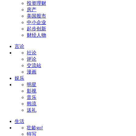
投资理财
房产
美国股市
中小企业
起步创新
财经人物
言论
社论
评论
交流站
漫画
娱乐
明星
影视
音乐
韩流
送礼
生活
壮龄go!
特写