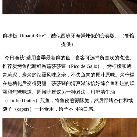
鲜味饭“Umami Rice”，酷似西班牙海鲜炖饭的变奏版。（餐馆
提供）
“今日渔获”选用当季最新鲜的鱼，食客可选择所喜欢的煮法。
推荐炭烤鱼配新鲜番茄莎莎酱（Pico de Gallo）、烤柠檬和烤
青葱泥，炭烤的烟熏风味之余，不失鱼肉的原汁原味。烤柠檬
在焦糖化后变得更甜，莎莎酱的清爽滋味恰好综合鱼料理的烟
熏和焦糖味道。周裕喨建议另一种煮法，用澄清牛油
（clarified butter）煎鱼，将鱼皮煎得酥脆，然后跟烤杏仁和续
随子（capers）一起食用，给予不同的口感。