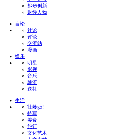
起步创新
财经人物
言论
社论
评论
交流站
漫画
娱乐
明星
影视
音乐
韩流
送礼
生活
壮龄go!
特写
美食
旅行
文化艺术