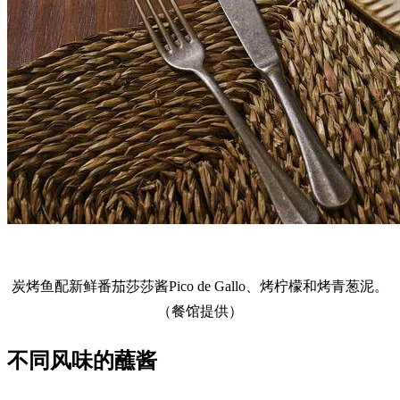
炭烤鱼配新鲜番茄莎莎酱Pico de Gallo、烤柠檬和烤青葱泥。
（餐馆提供）
不同风味的蘸酱