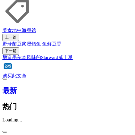
美食
地中海
餐馆
上一篇
野珍菌豆浆浸鳕鱼 鱼鲜豆香
下一篇
酿造墨尔本风味的Starward威士忌
购买此文章
最新
热门
Loading...