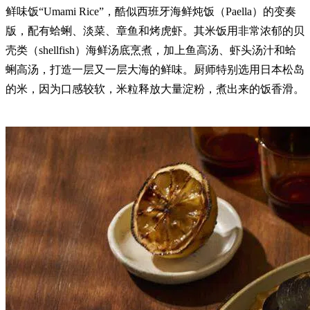
鲜味饭“Umami Rice”，酷似西班牙海鲜炖饭（Paella）的变奏
版，配有蛤蜊、淡菜、章鱼和烤虎虾。其米饭用非常浓郁的贝
壳类（shellfish）海鲜汤底烹煮，加上鱼高汤、虾头汤汁和蛤
蜊高汤，打造一层又一层大海的鲜味。厨师特别选用日本松岛
的米，因为口感较软，米粒释放大量淀粉，煮出来的饭香滑。