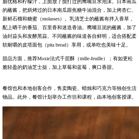
腊优格和柠檬汁，上面放了搅打过的鹰嘴豆水泡沫。日本南瓜
的蘸酱，把烘烤过的日本南瓜跟焦糖牛油混合，加上烤杏仁、
新鲜石榴和糖蜜（molasses）。乳清芝士的蘸酱有拌入香草，
配上晒干的番茄、百里香和迷迭香油。鹰嘴豆泥的蘸酱，加了
油封蒜头和发酵黑蒜。不同蘸酱的味道各自鲜明，适合搭配柔
软耐嚼的皮塔面包（pita bread）享用，或单吃也美味十足。
甜品方面，推荐Moxie法式千层酥（mille-feuille）；有如更松
脆轻盈的奶油芝士挞，加上草莓和蓝莓，爽口香甜。
餐馆也和本地创客合作，售卖陶瓷、蜡烛和巧克力等独创生活
物品。此外，餐馆计划举办工作坊和课程，由本地创客授课。