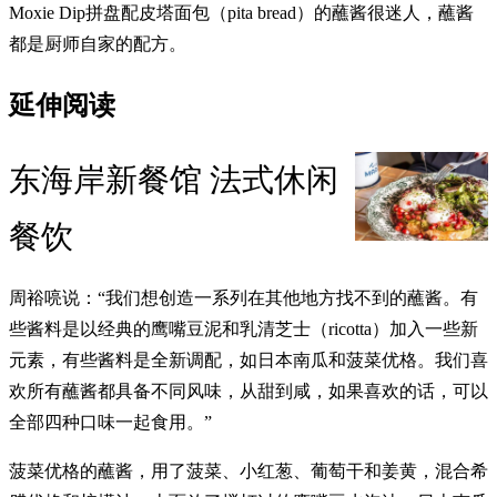
Moxie Dip拼盘配皮塔面包（pita bread）的蘸酱很迷人，蘸酱
都是厨师自家的配方。
延伸阅读
东海岸新餐馆 法式休闲
餐饮
周裕喨说：“我们想创造一系列在其他地方找不到的蘸酱。有
些酱料是以经典的鹰嘴豆泥和乳清芝士（ricotta）加入一些新
元素，有些酱料是全新调配，如日本南瓜和菠菜优格。我们喜
欢所有蘸酱都具备不同风味，从甜到咸，如果喜欢的话，可以
全部四种口味一起食用。”
菠菜优格的蘸酱，用了菠菜、小红葱、葡萄干和姜黄，混合希