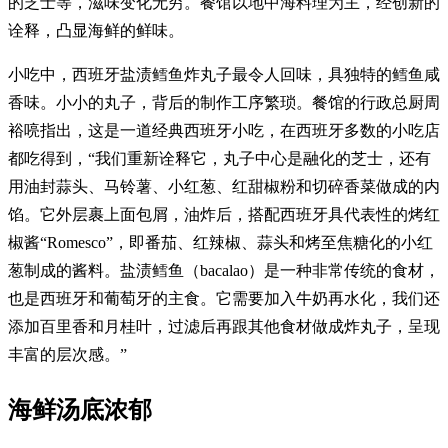
的芝士等，滋味变化无穷。餐馆以地中海料理为主，经创新的
诠释，凸显海鲜的鲜味。
小吃中，西班牙盐渍鳕鱼炸丸子最令人回味，具独特的鳕鱼咸
香味。小小的丸子，背后的制作工序繁琐。餐馆的行政总厨周
裕喨指出，这是一道经典西班牙小吃，在西班牙多数的小吃店
都吃得到，“我们重新诠释它，丸子中心是融化的芝士，还有
用油封蒜头、马铃薯、小红葱、红甜椒粉和切碎香菜做成的内
馅。它外层裹上面包屑，油炸后，搭配西班牙具代表性的烤红
椒酱“Romesco”，即番茄、红辣椒、蒜头和烤至焦糖化的小红
葱制成的酱料。盐渍鳕鱼（bacalao）是一种非常传统的食材，
也是西班牙和葡萄牙的主食。它需要加入牛奶再水化，我们还
添加百里香和月桂叶，过滤后再跟其他食材做成炸丸子，呈现
丰富的层次感。”
海鲜汤底浓郁