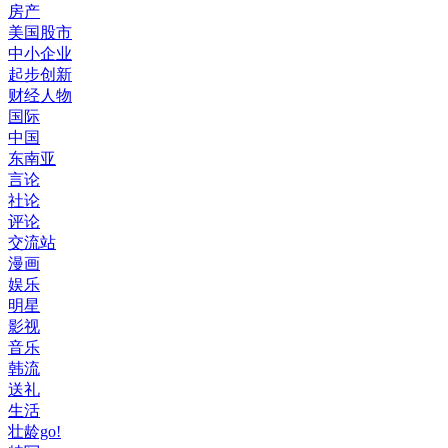
房产
美国股市
中小企业
起步创新
财经人物
国际
中国
东南亚
言论
社论
评论
交流站
漫画
娱乐
明星
影视
音乐
韩流
送礼
生活
壮龄go!