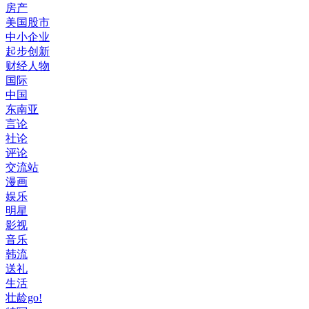
房产
美国股市
中小企业
起步创新
财经人物
国际
中国
东南亚
言论
社论
评论
交流站
漫画
娱乐
明星
影视
音乐
韩流
送礼
生活
壮龄go!