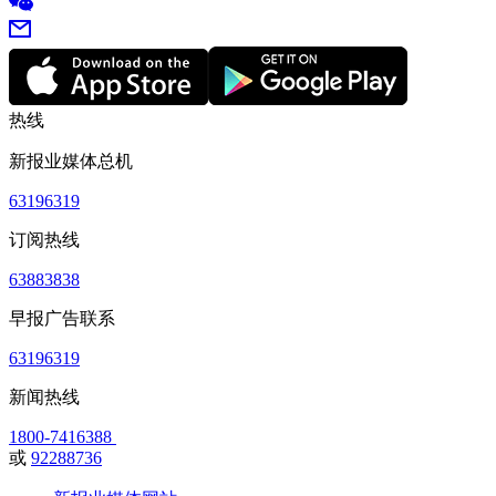
热线
新报业媒体总机
63196319
订阅热线
63883838
早报广告联系
63196319
新闻热线
1800-7416388
或
92288736