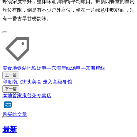
虾汤浓度恰好，整体味道调制得平均顺口。振新园餐室的室内
座位有限，倒是有不少户外座位，坐在一片绿意中吃虾面，别
有一番古早甘榜韵味。
美食
地铁站
地铁汤申—东海岸线
汤申—东海岸线
上一篇
印度南北街头美食 走入高级餐馆
下一篇
本地首家康普茶专卖店
购买此文章
最新