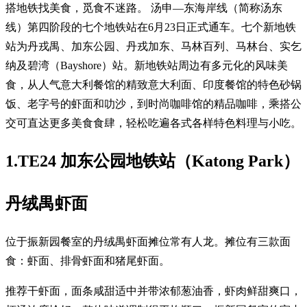
搭地铁找美食，觅食不迷路。 汤申—东海岸线（简称汤东
线）第四阶段的七个地铁站在6月23日正式通车。七个新地铁
站为丹戎禺、加东公园、丹戎加东、马林百列、马林台、实乞
纳及碧湾（Bayshore）站。新地铁站周边有多元化的风味美
食，从人气意大利餐馆的精致意大利面、印度餐馆的特色砂锅
饭、老字号的虾面和叻沙，到时尚咖啡馆的精品咖啡，乘搭公
交可直达更多美食食肆，轻松吃遍各式各样特色料理与小吃。
1.TE24 加东公园地铁站（Katong Park）
丹绒禺虾面
位于振新园餐室的丹绒禺虾面摊位常有人龙。摊位有三款面
食：虾面、排骨虾面和猪尾虾面。
推荐干虾面，面条咸甜适中并带浓郁葱油香，虾肉鲜甜爽口，