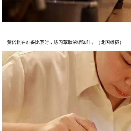
黄偌棋在准备比赛时，练习萃取浓缩咖啡。（龙国雄摄）