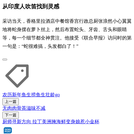
从印度人吹笛找到灵感
采访当天，香格里拉酒店中餐馆香宫行政总厨张浪然小心翼翼
地将蛇身摆在萝卜丝上，然后布置蛇头、牙齿、舌头和眼睛
等，每一个细节都全神贯注。他接受《联合早报》访问时的第
一句是：“蛇很难搞，头发都白了！”
农历新年
鱼生
捞鱼生
壮龄go
上一篇
无肉肉骨茶滋味不减
下一篇
厨师寻新方向 拉丁美洲腌海鲜变身娘惹小金杯