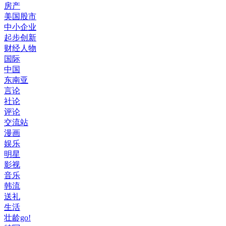
房产
美国股市
中小企业
起步创新
财经人物
国际
中国
东南亚
言论
社论
评论
交流站
漫画
娱乐
明星
影视
音乐
韩流
送礼
生活
壮龄go!