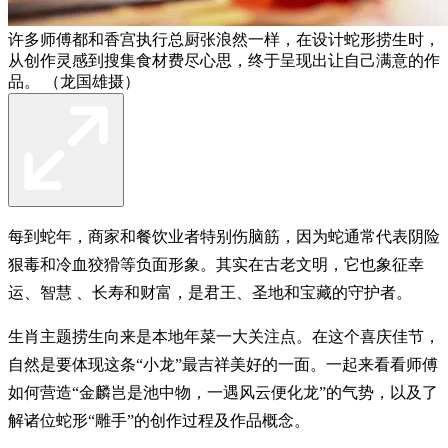
许多师傅都和香宫执行总厨张浪然一样，在设计蛇形捞生时，
从创作灵感到搜集食材费尽心思，终于呈现出让自己满意的作
品。 （龙国雄摄）
每到蛇年，商家和餐饮业者特别伤脑筋，因为蛇通常代表阴险
狠毒和冷血狡猾等负面形象。其实在古老文明，它也象征幸
运、智慧 、长寿和财富，是君王、圣地和宝藏的守护者。
生肖主题捞生向来是本地年菜一大关注点。在这个喜庆佳节，
自然是要体现这条“小龙”最吉祥美好的一面。一起来看看师傅
如何营造“金麟岂是池中物，一遇风云便化龙”的气势，以及了
解诸位蛇形“雕手”的创作过程及作品概念。