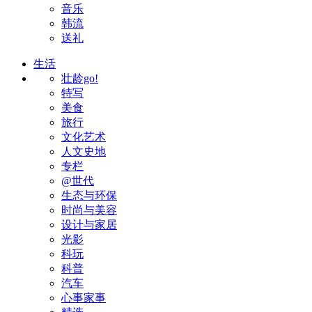
音乐
韩流
送礼
生活
壮龄go!
特写
美食
旅行
文化艺术
人文史地
专栏
@世代
生态与环保
时尚与美容
设计与家居
光影
科玩
科普
汽车
心事家事