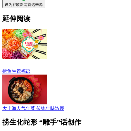
设为谷歌新闻首选来源
延伸阅读
捞鱼生祝福语
大上海人气年菜 传统年味浓厚
捞生化蛇形 “雕手”话创作