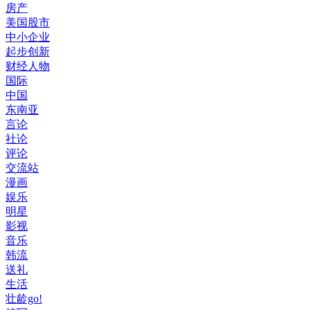
房产
美国股市
中小企业
起步创新
财经人物
国际
中国
东南亚
言论
社论
评论
交流站
漫画
娱乐
明星
影视
音乐
韩流
送礼
生活
壮龄go!