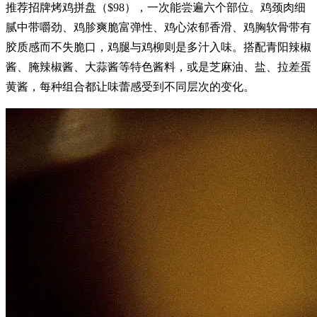
推荐招牌烤鸡拼盘（$98），一次能尝遍六个部位。鸡颈肉细
腻中带嚼劲、鸡胗爽脆富弹性、鸡心浓郁香滑、鸡胸软骨带有
胶质感而不失脆口，鸡腿与鸡柳则是多汁入味。搭配青阳辣椒
酱、腌辣椒酱、大蒜酱等特色酱料，或是芝麻油、盐、拉差蛋
黄酱，每种组合都让味蕾感受到不同层次的变化。