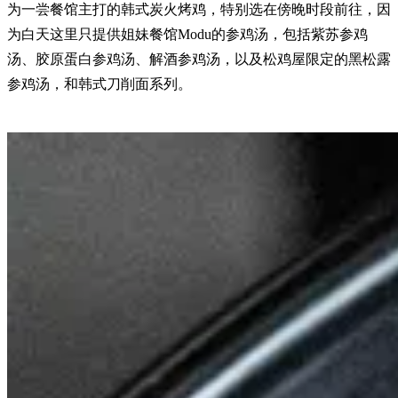
为一尝餐馆主打的韩式炭火烤鸡，特别选在傍晚时段前往，因
为白天这里只提供姐妹餐馆Modu的参鸡汤，包括紫苏参鸡
汤、胶原蛋白参鸡汤、解酒参鸡汤，以及松鸡屋限定的黑松露
参鸡汤，和韩式刀削面系列。