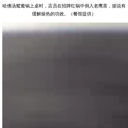
哈佛汤鸳鸯锅上桌时，店员在招牌红锅中倒入老鹰茶，据说有
缓解燥热的功效。（餐馆提供）