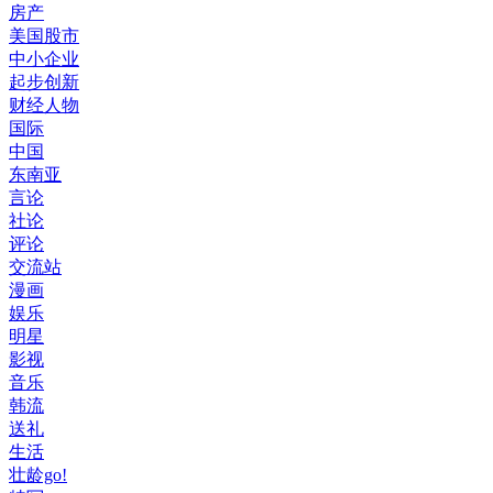
房产
美国股市
中小企业
起步创新
财经人物
国际
中国
东南亚
言论
社论
评论
交流站
漫画
娱乐
明星
影视
音乐
韩流
送礼
生活
壮龄go!