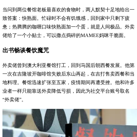
当问到两位餐馆老板最喜欢的食物时，两人默契十足地给出一
致答案：快熟面。忙碌时不会有饥饿感，回到家中只剩下疲
惫；热腾腾的咖喱口味快熟面加一个蛋，就是人间极品。外卖
佬给了一个小贴士，可以撒点捣碎的MAMEE妈咪干脆面。
出书畅谈餐饮魔咒
外卖佬曾到澳大利亚餐馆打工，回到马国后朝西餐发展。他第
一次在吉隆坡开咖啡馆失败后东山再起，在吉打售卖西餐和当
地料理。餐馆迅速扩张至五家，疫情期间再遭受挫。他和许多
业者一样只能靠送外卖降低亏损，因此为社交平台账号取名
“外卖佬”。