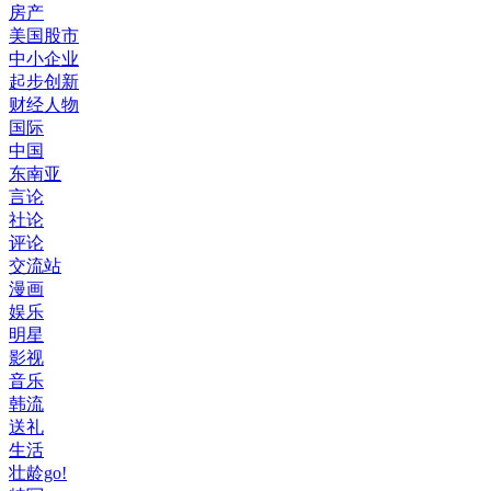
房产
美国股市
中小企业
起步创新
财经人物
国际
中国
东南亚
言论
社论
评论
交流站
漫画
娱乐
明星
影视
音乐
韩流
送礼
生活
壮龄go!