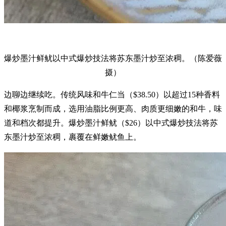
爆炒墨汁鲜鱿以中式爆炒技法将苏东墨汁炒至浓稠。（陈爱薇
摄）
边聊边继续吃。传统风味和牛仁当（$38.50）以超过15种香料
和椰浆烹制而成，选用油脂比例更高、肉质更细嫩的和牛，味
道和档次都提升。爆炒墨汁鲜鱿（$26）以中式爆炒技法将苏
东墨汁炒至浓稠，裹覆在鲜嫩鱿鱼上。