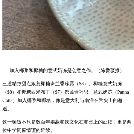
加入椰浆和椰糖的意式奶冻是创意之作。（陈爱薇摄）
三道精致甜点娘惹椰糖班兰香珍露（$8）、椰糖意式奶冻
（$8）和椰糖西米布丁（$7）都蕴含巧思。意式奶冻（Panna
Cotta）加入椰浆和椰糖，像是意大利与南洋在舌尖上的邂
逅。
这一顿饭不只是数百年娘惹餐饮文化在餐桌上的延续，更是两
位中学同窗情谊的延续。