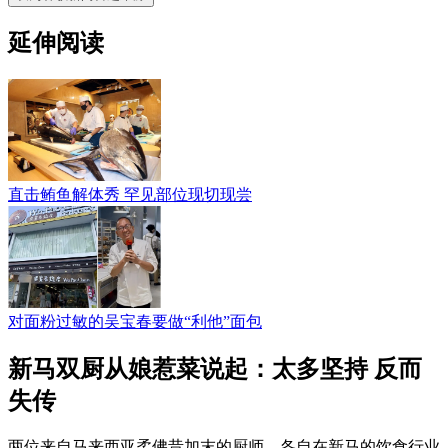
延伸阅读
直击鲔鱼解体秀 罕见部位现切现尝
对面粉过敏的吴宝春要做“利他”面包
新马双厨从娘惹菜说起：太多坚持 反而
失传
两位来自马来西亚柔佛昔加末的厨师，各自在新马的饮食行业