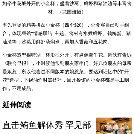
如牵牛花般外开的小金杯，盛着沙葛、鲜虾和猪油渣等丰富食
材。（龙国雄摄）
率先登场的精美拼盘小金杯（四个$20），让食客自己动手组
合，体现餐馆“情感联结”主题。食材有水煮鲜虾、鹌鹑蛋、猪
油渣等；沙葛用鲜虾汤焖煮，再加入香菇和五花肉。
小金杯造型很特别，杯沿往外开，有点像牵牛花。周狄辉告诉
《联合早报》，小时候他常到朋友家串门，好几位朋友的母亲
是娘惹，所以他尝过不同版本的娘惹菜。要达到记忆中的“开
花”造型，下锅油炸时需技巧，因此餐馆的小金杯都是手工制
作，不用成品。
延伸阅读
直击鲔鱼解体秀 罕见部