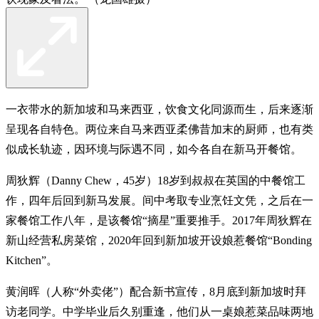
一衣带水的新加坡和马来西亚，饮食文化同源而生，后来逐渐
呈现各自特色。两位来自马来西亚柔佛昔加末的厨师，也有类
似成长轨迹，因环境与际遇不同，如今各自在新马开餐馆。
周狄辉（Danny Chew，45岁）18岁到叔叔在英国的中餐馆工
作，四年后回到新马发展。间中考取专业烹饪文凭，之后在一
家餐馆工作八年，是该餐馆“摘星”重要推手。2017年周狄辉在
新山经营私房菜馆，2020年回到新加坡开设娘惹餐馆“Bonding
Kitchen”。
黄润晖（人称“外卖佬”）配合新书宣传，8月底到新加坡时拜
访老同学。中学毕业后久别重逢，他们从一桌娘惹菜品味两地