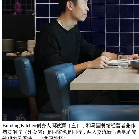
Bonding Kitchen创办人周狄辉（左），和马国餐馆经营者兼作
者黄润晖（外卖佬）是同窗也是同行，两人交流新马两地的餐
饮现象及看法。 （龙国雄摄）