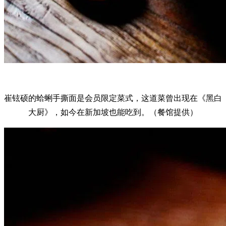
崔铉硕的蛤蜊手撕面是会员限定菜式，这道菜曾出现在《黑白
大厨》，如今在新加坡也能吃到。（餐馆提供）