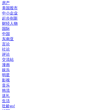
房产
美国股市
中小企业
起步创新
财经人物
国际
中国
东南亚
言论
社论
评论
交流站
漫画
娱乐
明星
影视
音乐
韩流
送礼
生活
壮龄go!