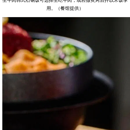
生牛肉韩式石锅饭可选择生吃牛肉，或轻微炙烤后拌以米饭享
用。（餐馆提供）