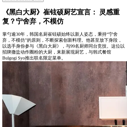
《黑白大厨》崔铉硕厨艺宣言： 灵感重
复？宁舍弃，不模仿
掌勺逾30年，韩国名厨崔铉硕始终以新人姿态，秉持“宁舍
弃，不模仿”的原则，不断探索创新料理。他甚至放下身段，
以选手身份参与《黑白大厨》，与99名厨师同台竞技。这位以
招牌撒盐动作圈粉的大厨，来新展现厨艺，与韩式餐馆
Bulgogi Syo推出联名限定菜单。