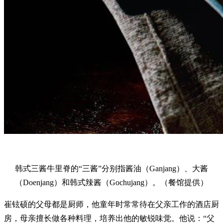
韩式三酱牛里脊的“三酱”分别指酱油（Ganjang）、大酱
（Doenjang）和韩式辣酱（Gochujang）。（餐馆提供）
崔铉硕的父母都是厨师，他童年时常常待在父亲工作的酒店厨
房，母亲擅长做各种料理，培养出他的敏锐味觉。他说：“父