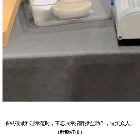
崔铉硕做料理示范时，不忘展示招牌撒盐动作，逗笑众人。
（叶晓虹摄）