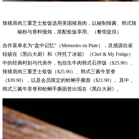
辣猪肩肉三重芝士烩饭选用美国猪肩肉，以秘制辣酱、韩式辣
椒粉与香料慢炖，搭配烩饭享用。（餐馆提供）
合作菜单名为“盘中记忆”（Memories on Plate），灵感源自崔
铉硕在《黑白大厨》和《拜托了冰箱》（Chef & My Fridge）
中的经典时刻与代表作，包括生牛肉韩式石拌饭（$25.90）、
辣猪肩肉三重芝士烩饭（$25.90）、韩式三酱牛里脊
（$39.90），以及会员限定的蛤蜊手撕面（$21.90）。其中，
韩式三酱牛里脊和蛤蜊手撕面曾出现在《黑白大厨》。