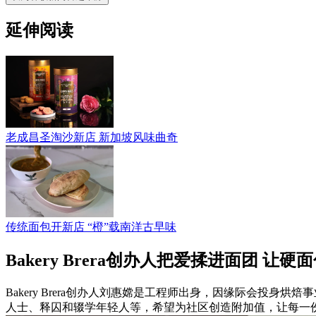
延伸阅读
老成昌圣淘沙新店 新加坡风味曲奇
传统面包开新店 “橙”载南洋古早味
Bakery Brera创办人把爱揉进面团 让
Bakery Brera创办人刘惠嫦是工程师出身，因缘际会投
人士、释囚和辍学年轻人等，希望为社区创造附加值，让每一