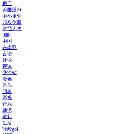
房产
美国股市
中小企业
起步创新
财经人物
国际
中国
东南亚
言论
社论
评论
交流站
漫画
娱乐
明星
影视
音乐
韩流
送礼
生活
壮龄go!